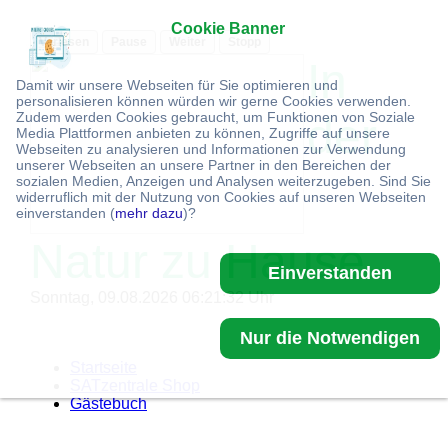
Cookie Banner
Vorlesen
Pause
Weiter
Stopp
In
Damit wir unsere Webseiten für Sie optimieren und
personalisieren können würden wir gerne Cookies verwenden.
Zudem werden Cookies gebraucht, um Funktionen von Soziale
der
Media Plattformen anbieten zu können, Zugriffe auf unsere
Webseiten zu analysieren und Informationen zur Verwendung
unserer Webseiten an unsere Partner in den Bereichen der
sozialen Medien, Anzeigen und Analysen weiterzugeben. Sind Sie
widerruflich mit der Nutzung von Cookies auf unseren Webseiten
einverstanden (
mehr dazu
)?
Natur zu Hause
Einverstanden
Sonntag, 09.08.2026 06:21:32 Uhr
Nur die Notwendigen
Startseite
SATzentrale Shop
Gästebuch