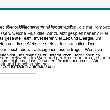
le – Deine Hilfe macht den Unterschied!
he Moderatorinnen und Moderatoren, die mit Kompetenz
en, welche Musiktitel wir zuletzt gespielt haben? Hier 
das gesamte Team, investieren viel Zeit und Energie, um
eten und diese Webseite stets aktuell zu halten. Doch
nde mit sich, die wir aus eigener Tasche tragen. Wenn Du
lichkeit, uns finanziell zu unterstützen. Jeder noch so
 uns weltweit – im Web und per App, rund um die Uhr, a
e und zeigt uns, dass Du unsere Arbeit anerkennst. Wir
eit und Entschleunigung.
rzen für Deine Unterstützung!