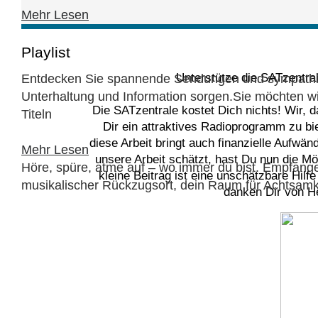
Mehr Lesen
Playlist
Unterstütze die SATzentra
Entdecken Sie spannende Sendungen und sympathisc
Unterhaltung und Information sorgen.Sie möchten wiss
Die SATzentrale kostet Dich nichts! Wir, 
Titeln
Dir ein attraktives Radioprogramm zu bi
diese Arbeit bringt auch finanzielle Aufwä
Mehr Lesen
unsere Arbeit schätzt, hast Du nun die Mög
Höre, spüre, atme auf – wo immer du bist. Empfange
kleine Beitrag ist eine unschätzbare Hilf
musikalischer Rückzugsort, dein Raum für Achtsamk
danken Dir von He