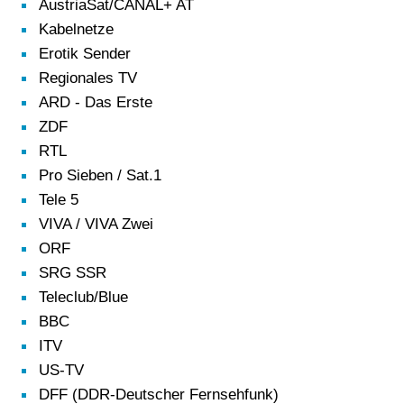
AustriaSat/CANAL+ AT
Kabelnetze
Erotik Sender
Regionales TV
ARD - Das Erste
ZDF
RTL
Pro Sieben / Sat.1
Tele 5
VIVA / VIVA Zwei
ORF
SRG SSR
Teleclub/Blue
BBC
ITV
US-TV
DFF (DDR-Deutscher Fernsehfunk)