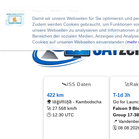
Vorlesen
Pause
Weiter
Stopp
Damit wir unsere Webseiten für Sie optimieren und p
Zudem werden Cookies gebraucht, um Funktionen von 
unsere Webseiten zu analysieren und Informationen 
Bereichen der sozialen Medien, Anzeigen und Analysen
Cookies auf unseren Webseiten einverstanden (
mehr 
🛰ISS Daten
🚀Rak
422 km
T-1d 3h
🌍 ខេត្តកោះកុង - Kambodscha
Go for Launc
🚀 27.568 km/h
Falcon 9 Blo
🕒 12:30 UTC
Group 17-38
📍 Vandenbe
🗓 08.08.202