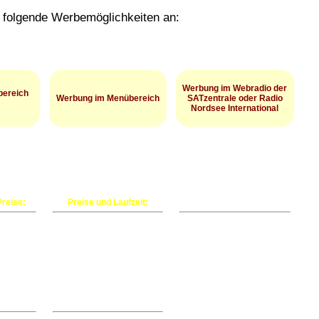
n folgende Werbemöglichkeiten an:
Werbung im Webradio der
bereich
Werbung im Menübereich
SATzentrale oder Radio
Nordsee International
Text- oder
altungen
Bannerschaltung
Haben Sie Interesse an
htbar auf
im Menüfeld. Sichtbar auf
einer Werbebuchung auf
 der
allen Unterseiten der
einem unserer
Internetseite.
Webradiokanäle?
reise:
Preise und Laufzeit:
Angebot 1:
e -
1 Monat für nur 35,- Euro.
l
bzw. 30
abatt