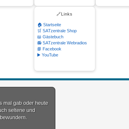
🔗Links
🏠 Startseite
🛒 SATzentrale Shop
📖 Gästebuch
📻 SATzentrale Webradios
📘 Facebook
▶️ YouTube
es mal gab oder heute
auch seltene und
 bewundern.