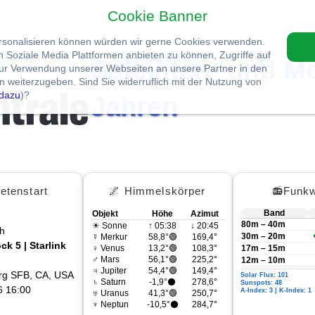
Cookie Banner
ersonalisieren können würden wir gerne Cookies verwenden.
Soziale Media Plattformen anbieten zu können, Zugriffe auf
Satelliten- und M
zur Verwendung unserer Webseiten an unsere Partner in den
 weiterzugeben. Sind Sie widerruflich mit der Nutzung von
dazu
)?
Jahren
etenstart
🌌 Himmelskörper
📻Funkw
Band
Objekt
Höhe
Azimut
80m – 40m
☀ Sonne
↑ 05:38
↓ 20:45
h
30m – 20m
☿ Merkur
58,8°🟢
169,4°
ck 5 | Starlink
♀ Venus
13,2°🟢
108,3°
17m – 15m
♂ Mars
56,1°🟢
225,2°
12m – 10m
♃ Jupiter
54,4°🟢
149,4°
rg SFB, CA, USA
Solar Flux: 101
♄ Saturn
-1,9°⚫
278,6°
Sunspots: 48
6 16:00
A-Index: 3 | K-Index: 1
♅ Uranus
41,3°🟢
250,7°
♆ Neptun
-10,5°⚫
284,7°