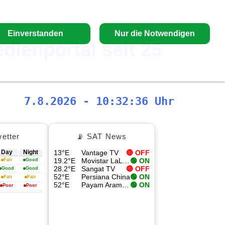
Einverstanden
Nur die Notwendigen
edienportal seit 25
7.8.2026 - 10:32:37 Uhr
etter
📡 SAT News
Day
Night
13°E
Vantage TV
🔴 OFF
19.2°E
Movistar LaLiga 4
🟢 ON
Fair
Good
28.2°E
Sangat TV
🔴 OFF
Good
Good
52°E
Persiana China
🟢 ON
Fair
Fair
52°E
Payam Aramesh HD
🟢 ON
Poor
Poor