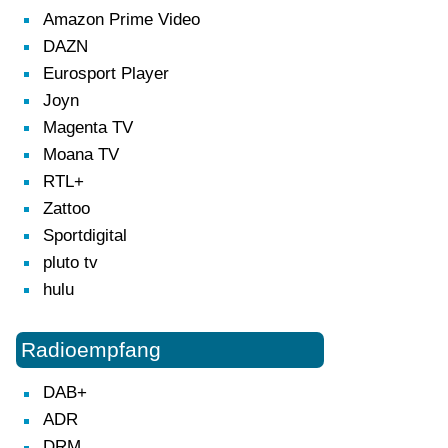
Amazon Prime Video
DAZN
Eurosport Player
Joyn
Magenta TV
Moana TV
RTL+
Zattoo
Sportdigital
pluto tv
hulu
Radioempfang
DAB+
ADR
DRM