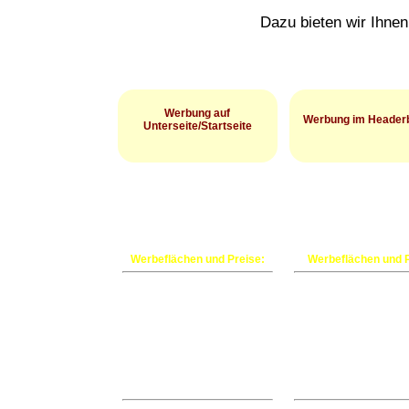
Dazu bieten wir Ihne
Werbung auf
Werbung im Header
Unterseite/Startseite
Banner-/
Banner-/ Textlinksch
Textlinkschaltungen auf der
im Headerbereich. Sic
Startseite oder einer
allen Unterseiten
Unterseite.
Internetseite.
Werbeflächen und Preise:
Werbeflächen und P
Angebot 1:
Angebot 1:
Banner Startseite -
Banner Startseit
460 x 60 Pixel
460 x 60 Pixe
(Schaltung 1 Monat bzw. 30
(Schaltung 1 Monat 
Tage)
Tage)
25,00 € / Monat (Rabatt
45,00 € / Monat (R
möglich)
möglich)