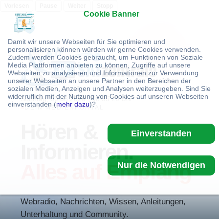
Vorlesen
Pause
Weiter
Stopp
Cookie Banner
Damit wir unsere Webseiten für Sie optimieren und
personalisieren können würden wir gerne Cookies verwenden.
Zudem werden Cookies gebraucht, um Funktionen von Soziale
Media Plattformen anbieten zu können, Zugriffe auf unsere
Webseiten zu analysieren und Informationen zur Verwendung
unserer Webseiten an unsere Partner in den Bereichen der
sozialen Medien, Anzeigen und Analysen weiterzugeben. Sind Sie
widerruflich mit der Nutzung von Cookies auf unseren Webseiten
Sonntag, 09.08.2026
·
08:35:29 Uhr
einverstanden (
mehr dazu
)?
DEIN MEDIENPORTAL
Hören &
Einverstanden
Informieren.
Alles auf Empfang
Nur die Notwendigen
Webradio, Nachrichten, Wissen, Anleitungen,
Unterhaltung und Community.