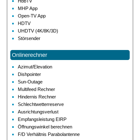
HbbTV
MHP App
Open-TV App
HDTV
UHDTV (4K/8K/3D)
Störsender
Onlinerechner
Azimut/Elevation
Dishpointer
Sun-Outage
Multifeed Rechner
Hindernis Rechner
Schlechtwetterreserve
Ausrichtungsverlust
Empfangsleistung EIRP
Öffnungswinkel berechnen
F/D Verhältnis Parabolantenne