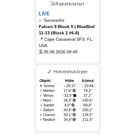
🚀Raketenstart
LIVE
✅ Successful
Falcon 9 Block 5 | BlueBird
11-13 (Block 2 #6-8)
📍 Cape Canaveral SFS, FL,
USA
🗓 05.08.2026 09:49
🌌 Himmelskörper
Objekt
Höhe
Azimut
☀ Sonne
↑ 05:37
↓ 20:46
☿ Merkur
17,6°🟢
79,2°
♀ Venus
-32,5°⚫
37,2°
♂ Mars
39,0°🟢
100,6°
♃ Jupiter
8,0°🟢
69,9°
♄ Saturn
40,6°🟢
200,2°
♅ Uranus
50,1°🟢
126,5°
♆ Neptun
34,9°🟢
211,5°