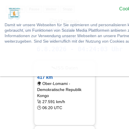
Cook
Vorlesen
Pause
Weiter
Stopp
Damit wir unsere Webseiten für Sie optimieren und personalisier
Satelliten- und Medienportal seit
gebraucht, um Funktionen von Soziale Media Plattformen anbieten z
Informationen zur Verwendung unserer Webseiten an unsere Partner
25 Jahren
weiterzugeben. Sind Sie widerruflich mit der Nutzung von Cookies 
6.8.2026 - 04:24:04 Uhr
🛰ISS Daten
417 km
🌍 Ober-Lomami -
Demokratische Republik
Kongo
🚀 27.591 km/h
🕒 06:20 UTC