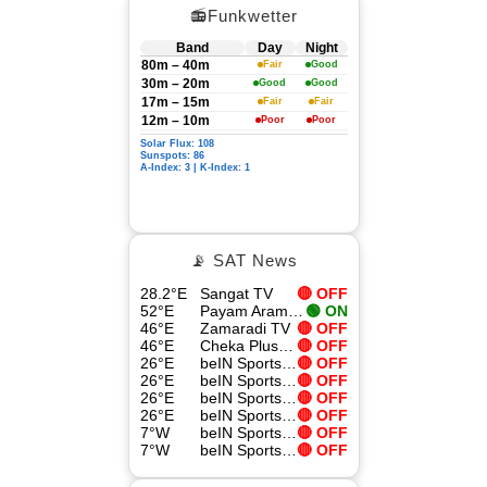
📻Funkwetter
Band
Day
Night
80m – 40m
Fair
Good
30m – 20m
Good
Good
17m – 15m
Fair
Fair
12m – 10m
Poor
Poor
Solar Flux: 108
Sunspots: 86
A-Index: 3 | K-Index: 1
📡 SAT News
28.2°E
Sangat TV
🔴 OFF
52°E
Payam Aramesh HD
🟢 ON
46°E
Zamaradi TV
🔴 OFF
46°E
Cheka Plus TV
🔴 OFF
26°E
beIN Sports Xtra 8
🔴 OFF
26°E
beIN Sports Xtra 1 HD
🔴 OFF
26°E
beIN Sports Xtra 9
🔴 OFF
26°E
beIN Sports HD
🔴 OFF
7°W
beIN Sports Xtra 4
🔴 OFF
7°W
beIN Sports Xtra 1 HD
🔴 OFF