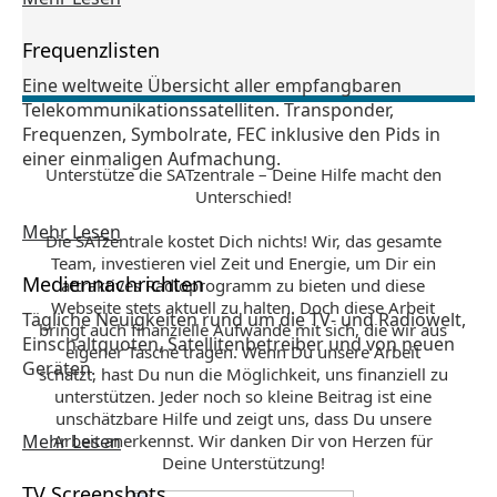
Frequenzlisten
Eine weltweite Übersicht aller empfangbaren
Telekommunikationssatelliten. Transponder,
Frequenzen, Symbolrate, FEC inklusive den Pids in
einer einmaligen Aufmachung.
Unterstütze die SATzentrale – Deine Hilfe macht den
Unterschied!
Mehr Lesen
Die SATzentrale kostet Dich nichts! Wir, das gesamte
Team, investieren viel Zeit und Energie, um Dir ein
Mediennachrichten
attraktives Radioprogramm zu bieten und diese
Webseite stets aktuell zu halten. Doch diese Arbeit
Tägliche Neuigkeiten rund um die TV- und Radiowelt,
bringt auch finanzielle Aufwände mit sich, die wir aus
Einschaltquoten, Satellitenbetreiber und von neuen
eigener Tasche tragen. Wenn Du unsere Arbeit
Geräten.
schätzt, hast Du nun die Möglichkeit, uns finanziell zu
unterstützen. Jeder noch so kleine Beitrag ist eine
unschätzbare Hilfe und zeigt uns, dass Du unsere
Mehr Lesen
Arbeit anerkennst. Wir danken Dir von Herzen für
Deine Unterstützung!
TV Screenshots