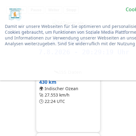
Cook
Vorlesen
Pause
Weiter
Stopp
Damit wir unsere Webseiten für Sie optimieren und personali
Satelliten- und Medienportal seit
Cookies gebraucht, um Funktionen von Soziale Media Plattforme
und Informationen zur Verwendung unserer Webseiten an unser
25 Jahren
Analysen weiterzugeben. Sind Sie widerruflich mit der Nutzung
7.8.2026 - 20:29:21 Uhr
🛰ISS Daten
430 km
🌍 Indischer Ozean
🚀 27.553 km/h
🕒 22:24 UTC