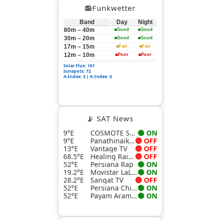
📻Funkwetter
Band
Day
Night
80m – 40m
Good
Good
30m – 20m
Good
Good
17m – 15m
Fair
Fair
12m – 10m
Poor
Poor
Solar Flux: 101
Sunspots: 72
A-Index: 3 | K-Index: 0
📡 SAT News
9°E
COSMOTE Sport Superleague Pass
🟢 ON
9°E
Panathinaikos SL Pass
🔴 OFF
13°E
Vantage TV
🔴 OFF
68.5°E
Healing Rain TV
🔴 OFF
52°E
Persiana Rap
🟢 ON
19.2°E
Movistar LaLiga 4
🟢 ON
28.2°E
Sangat TV
🔴 OFF
52°E
Persiana China
🟢 ON
52°E
Payam Aramesh HD
🟢 ON