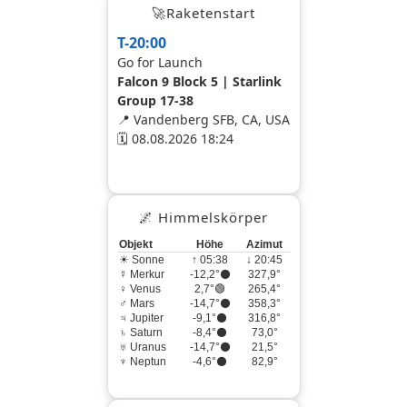
🚀Raketenstart
T-20:00
Go for Launch
Falcon 9 Block 5 | Starlink
Group 17-38
📍 Vandenberg SFB, CA, USA
🗓 08.08.2026 18:24
🌌 Himmelskörper
Objekt
Höhe
Azimut
☀ Sonne
↑ 05:38
↓ 20:45
☿ Merkur
-12,2°⚫
327,9°
♀ Venus
2,7°🟢
265,4°
♂ Mars
-14,7°⚫
358,3°
♃ Jupiter
-9,1°⚫
316,8°
♄ Saturn
-8,4°⚫
73,0°
♅ Uranus
-14,7°⚫
21,5°
♆ Neptun
-4,6°⚫
82,9°