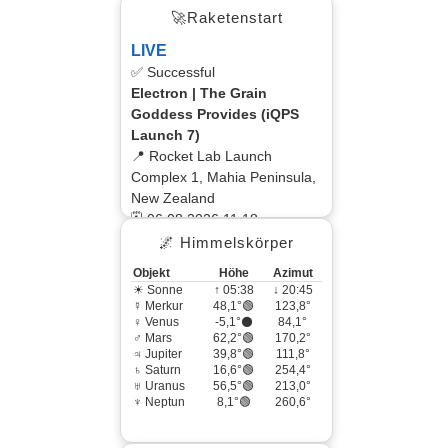
🚀Raketenstart
LIVE
✅ Successful
Electron | The Grain
Goddess Provides (iQPS
Launch 7)
📍 Rocket Lab Launch
Complex 1, Mahia Peninsula,
New Zealand
🗓 06.08.2026 11:18
🌌 Himmelskörper
Objekt
Höhe
Azimut
☀ Sonne
↑ 05:38
↓ 20:45
☿ Merkur
48,1°🟢
123,8°
♀ Venus
-5,1°⚫
84,1°
♂ Mars
62,2°🟢
170,2°
♃ Jupiter
39,8°🟢
111,8°
♄ Saturn
16,6°🟢
254,4°
♅ Uranus
56,5°🟢
213,0°
♆ Neptun
8,1°🟢
260,6°