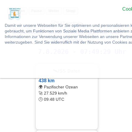
Cook
Vorlesen
Pause
Weiter
Stopp
Damit wir unsere Webseiten für Sie optimieren und personalisier
Satelliten- und Medienportal seit
gebraucht, um Funktionen von Soziale Media Plattformen anbieten z
Informationen zur Verwendung unserer Webseiten an unsere Partner
25 Jahren
weiterzugeben. Sind Sie widerruflich mit der Nutzung von Cookies 
7.8.2026 - 07:49:30 Uhr
🛰ISS Daten
438 km
🌍 Pazifischer Ozean
🚀 27.529 km/h
🕒 09:48 UTC