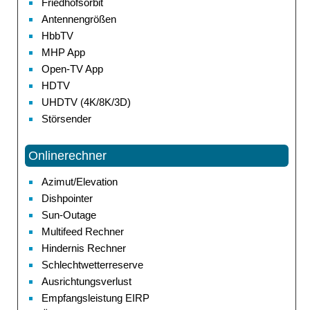
Friedhofsorbit
Antennengrößen
HbbTV
MHP App
Open-TV App
HDTV
UHDTV (4K/8K/3D)
Störsender
Onlinerechner
Azimut/Elevation
Dishpointer
Sun-Outage
Multifeed Rechner
Hindernis Rechner
Schlechtwetterreserve
Ausrichtungsverlust
Empfangsleistung EIRP