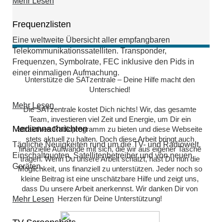
Mehr Lesen
Frequenzlisten
Eine weltweite Übersicht aller empfangbaren
Telekommunikationssatelliten. Transponder,
Frequenzen, Symbolrate, FEC inklusive den Pids in
einer einmaligen Aufmachung.
Unterstütze die SATzentrale – Deine Hilfe macht den
Unterschied!
Mehr Lesen
Die SATzentrale kostet Dich nichts! Wir, das gesamte
Team, investieren viel Zeit und Energie, um Dir ein
Mediennachrichten
attraktives Radioprogramm zu bieten und diese Webseite
stets aktuell zu halten. Doch diese Arbeit bringt auch
Tägliche Neuigkeiten rund um die TV- und Radiowelt,
finanzielle Aufwände mit sich, die wir aus eigener Tasche
Einschaltquoten, Satellitenbetreiber und von neuen
tragen. Wenn Du unsere Arbeit schätzt, hast Du nun die
Geräten.
Möglichkeit, uns finanziell zu unterstützen. Jeder noch so
kleine Beitrag ist eine unschätzbare Hilfe und zeigt uns,
dass Du unsere Arbeit anerkennst. Wir danken Dir von
Herzen für Deine Unterstützung!
Mehr Lesen