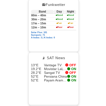
📻Funkwetter
Band
Day
Night
80m – 40m
Good
Good
30m – 20m
Good
Good
17m – 15m
Fair
Fair
12m – 10m
Poor
Poor
Solar Flux: 101
Sunspots: 71
A-Index: 3 | K-Index: 0
📡 SAT News
13°E
Vantage TV
🔴 OFF
19.2°E
Movistar LaLiga 4
🟢 ON
28.2°E
Sangat TV
🔴 OFF
52°E
Persiana China
🟢 ON
52°E
Payam Aramesh HD
🟢 ON