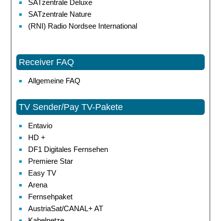
SATzentrale Deluxe
SATzentrale Nature
(RNI) Radio Nordsee International
Receiver FAQ
Allgemeine FAQ
TV Sender/Pay TV-Pakete
Entavio
HD +
DF1 Digitales Fernsehen
Premiere Star
Easy TV
Arena
Fernsehpaket
AustriaSat/CANAL+ AT
Kabelnetze