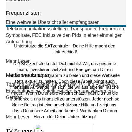
Frequenzlisten
Eine weltweite Übersicht aller empfangbaren
Telekommunikationssatelliten. Transponder, Frequenzen,
Symbolrate, FEC inklusive den Pids in einer einmaligen
Aufmachung.
Unterstütze die SATzentrale – Deine Hilfe macht den
Unterschied!
Mehr Lesen
Die SATzentrale kostet Dich nichts! Wir, das gesamte
Team, investieren viel Zeit und Energie, um Dir ein
Mediennachrichten
attraktives Radioprogramm zu bieten und diese Webseite
stets aktuell zu halten. Doch diese Arbeit bringt auch
Tägliche Neuigkeiten rund um die TV- und Radiowelt,
finanzielle Aufwände mit sich, die wir aus eigener Tasche
Einschaltquoten, Satellitenbetreiber und von neuen
tragen. Wenn Du unsere Arbeit schätzt, hast Du nun die
Geräten.
Möglichkeit, uns finanziell zu unterstützen. Jeder noch so
kleine Beitrag ist eine unschätzbare Hilfe und zeigt uns,
dass Du unsere Arbeit anerkennst. Wir danken Dir von
Herzen für Deine Unterstützung!
Mehr Lesen
TV Screenshots