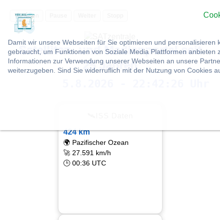
Cook
Vorlesen
Pause
Weiter
Stopp
Damit wir unsere Webseiten für Sie optimieren und personalisier
Satelliten- und Medienportal seit
gebraucht, um Funktionen von Soziale Media Plattformen anbieten z
Informationen zur Verwendung unserer Webseiten an unsere Partner
25 Jahren
weiterzugeben. Sind Sie widerruflich mit der Nutzung von Cookies 
5.8.2026 - 22:42:27 Uhr
🛰ISS Daten
424 km
🌍 Pazifischer Ozean
🚀 27.591 km/h
🕒 00:36 UTC