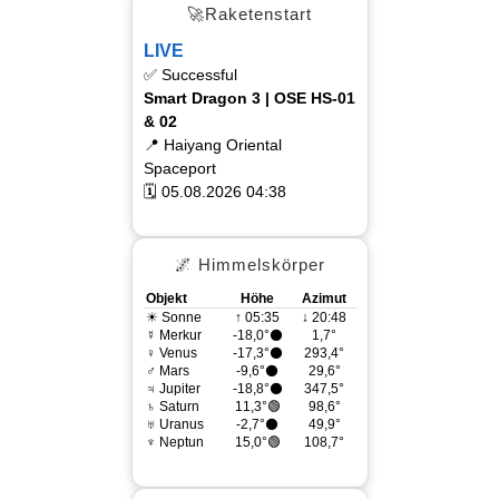
🚀Raketenstart
LIVE
✅ Successful
Smart Dragon 3 | OSE HS-01
& 02
📍 Haiyang Oriental
Spaceport
🗓 05.08.2026 04:38
🌌 Himmelskörper
Objekt
Höhe
Azimut
☀ Sonne
↑ 05:35
↓ 20:48
☿ Merkur
-18,0°⚫
1,7°
♀ Venus
-17,3°⚫
293,4°
♂ Mars
-9,6°⚫
29,6°
♃ Jupiter
-18,8°⚫
347,5°
♄ Saturn
11,3°🟢
98,6°
♅ Uranus
-2,7°⚫
49,9°
♆ Neptun
15,0°🟢
108,7°