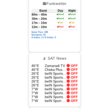
📻Funkwetter
Band
Day
Night
80m – 40m
Good
Good
30m – 20m
Good
Good
17m – 15m
Fair
Fair
12m – 10m
Poor
Poor
Solar Flux: 108
Sunspots: 91
A-Index: 3 | K-Index: 0
📡 SAT News
46°E
Zamaradi TV
🔴 OFF
46°E
Cheka Plus TV
🔴 OFF
26°E
beIN Sports Xtra 8
🔴 OFF
26°E
beIN Sports Xtra 1 HD
🔴 OFF
26°E
beIN Sports Xtra 9
🔴 OFF
26°E
beIN Sports HD
🔴 OFF
7°W
beIN Sports Xtra 4
🔴 OFF
7°W
beIN Sports Xtra 1 HD
🔴 OFF
7°W
beIN Sports Max 6 HD Arabic
🔴 OFF
7°W
beIN Sport 2 HD
🔴 OFF