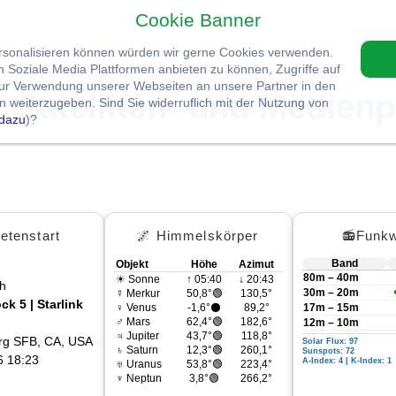
Cookie Banner
ersonalisieren können würden wir gerne Cookies verwenden.
Soziale Media Plattformen anbieten zu können, Zugriffe auf
zur Verwendung unserer Webseiten an unsere Partner in den
Satelliten- und Medienp
 weiterzugeben. Sind Sie widerruflich mit der Nutzung von
dazu
)?
etenstart
🌌 Himmelskörper
📻Funkw
Band
Objekt
Höhe
Azimut
80m – 40m
☀ Sonne
↑ 05:40
↓ 20:43
h
30m – 20m
☿ Merkur
50,8°🟢
130,5°
ck 5 | Starlink
♀ Venus
-1,6°⚫
89,2°
17m – 15m
♂ Mars
62,4°🟢
182,6°
12m – 10m
♃ Jupiter
43,7°🟢
118,8°
rg SFB, CA, USA
Solar Flux: 97
♄ Saturn
12,3°🟢
260,1°
Sunspots: 72
6 18:23
A-Index: 4 | K-Index: 1
♅ Uranus
53,8°🟢
223,4°
♆ Neptun
3,8°🟢
266,2°