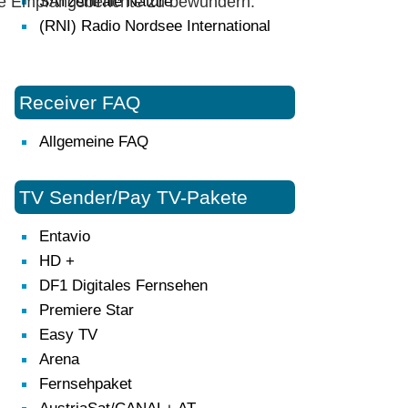
lige Empfangsberichte zu bewundern.
SATzentrale Nature
(RNI) Radio Nordsee International
Receiver FAQ
Allgemeine FAQ
TV Sender/Pay TV-Pakete
Entavio
HD +
DF1 Digitales Fernsehen
Premiere Star
Easy TV
Arena
Fernsehpaket