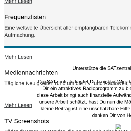
Mehr Lesen
Frequenzlisten
Eine weltweite Übersicht aller empfangbaren Telekomm
Aufmachung.
Mehr Lesen
Unterstütze die SATzentra
Mediennachrichten
Die SATzentrale kostet Dich nichts! Wir, 
Tägliche Neuigkeiten rund um die TV- und Radiowelt, 
Dir ein attraktives Radioprogramm zu bi
diese Arbeit bringt auch finanzielle Aufwä
unsere Arbeit schätzt, hast Du nun die Mög
Mehr Lesen
kleine Beitrag ist eine unschätzbare Hilf
danken Dir von He
TV Screenshots