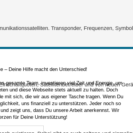
unikationssatelliten. Transponder, Frequenzen, Symbolr
le – Deine Hilfe macht den Unterschied!
das gesamte Team, investieren viel Zeit und Energie, um
Einschaltquoten, Satellitenbetreiber und von neuen Gerä
eten und diese Webseite stets aktuell zu halten. Doch
nde mit sich, die wir aus eigener Tasche tragen. Wenn Du
lichkeit, uns finanziell zu unterstützen. Jeder noch so
e und zeigt uns, dass Du unsere Arbeit anerkennst. Wir
rzen für Deine Unterstützung!