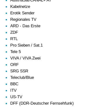
AustriaSat/CANAL+ AT
Kabelnetze
Erotik Sender
Regionales TV
ARD - Das Erste
ZDF
RTL
Pro Sieben / Sat.1
Tele 5
VIVA / VIVA Zwei
ORF
SRG SSR
Teleclub/Blue
BBC
ITV
US-TV
DFF (DDR-Deutscher Fernsehfunk)