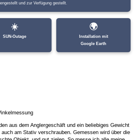
gestellt und zur Verfügung gestellt.
☀️
🌍
SUN-Outage
Installation mit
Google Earth
inkelmessung
den aus dem Anglergeschäft und ein beliebiges Gewicht
 auch am Stativ verschrauben. Gemessen wird über die
schte Objekt, und gut zielen. So messe ich alle meine