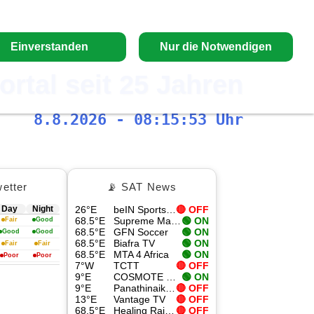
Einverstanden
Nur die Notwendigen
ortal seit 25 Jahren
8.8.2026 - 08:15:54 Uhr
etter
📡 SAT News
Day
Night
26°E
beIN Sports 4K
🔴 OFF
68.5°E
Supreme Master TV
🟢 ON
Fair
Good
68.5°E
GFN Soccer
🟢 ON
Good
Good
68.5°E
Biafra TV
🟢 ON
Fair
Fair
68.5°E
MTA 4 Africa
🟢 ON
Poor
Poor
7°W
TCTT
🔴 OFF
9°E
COSMOTE Sport Superleague Pass
🟢 ON
9°E
Panathinaikos SL Pass
🔴 OFF
13°E
Vantage TV
🔴 OFF
68.5°E
Healing Rain TV
🔴 OFF