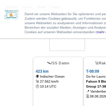
Vorlesen
Pause
Weiter
Stopp
Damit wir unsere Webseiten für Sie optimieren und p
Zudem werden Cookies gebraucht, um Funktionen von 
unsere Webseiten zu analysieren und Informationen 
Bereichen der sozialen Medien, Anzeigen und Analysen
Cookies auf unseren Webseiten einverstanden (
mehr 
🛰ISS Daten
🚀Rak
423 km
T-08:09
🌍 Indischer Ozean
Go for Launc
🚀 27.562 km/h
Falcon 9 Blo
🕒 10:14 UTC
Group 17-38
📍 Vandenbe
🗓 08.08.202