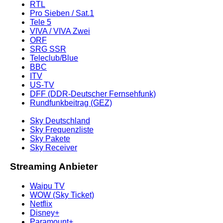
RTL
Pro Sieben / Sat.1
Tele 5
VIVA / VIVA Zwei
ORF
SRG SSR
Teleclub/Blue
BBC
ITV
US-TV
DFF (DDR-Deutscher Fernsehfunk)
Rundfunkbeitrag (GEZ)
Sky Deutschland
Sky Frequenzliste
Sky Pakete
Sky Receiver
Streaming Anbieter
Waipu TV
WOW (Sky Ticket)
Netflix
Disney+
Paramount+