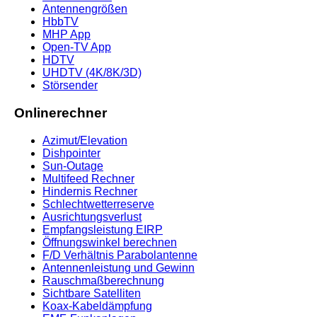
Antennengrößen
HbbTV
MHP App
Open-TV App
HDTV
UHDTV (4K/8K/3D)
Störsender
Onlinerechner
Azimut/Elevation
Dishpointer
Sun-Outage
Multifeed Rechner
Hindernis Rechner
Schlechtwetterreserve
Ausrichtungsverlust
Empfangsleistung EIRP
Öffnungswinkel berechnen
F/D Verhältnis Parabolantenne
Antennenleistung und Gewinn
Rauschmaßberechnung
Sichtbare Satelliten
Koax-Kabeldämpfung