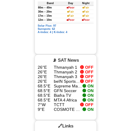
Band
Day
Night
80m – 40m
Poor
Fair
30m – 20m
Fair
Fair
17m – 15m
Fair
Fair
12m – 10m
Poor
Poor
Solar Flux: 97
Sunspots: 62
A-Index: 4 | K-Index: 4
📡 SAT News
26°E
Thmanyah 1
🔴 OFF
26°E
Thmanyah 2
🔴 OFF
26°E
Thmanyah 3
🔴 OFF
26°E
beIN Sports 4K
🔴 OFF
68.5°E
Supreme Master TV
🟢 ON
68.5°E
GFN Soccer
🟢 ON
68.5°E
Biafra TV
🟢 ON
68.5°E
MTA 4 Africa
🟢 ON
7°W
TCTT
🔴 OFF
9°E
COSMOTE Sport Superleague Pass
🟢 ON
🔗Links