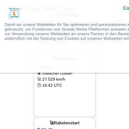
Co
Vorlesen
Pause
Weiter
Stopp
Satelliten- und Medienportal seit 25
Damit wir unsere Webseiten für Sie optimieren und personalisier
gebraucht, um Funktionen von Soziale Media Plattformen anbieten z
Jahren
zur Verwendung unserer Webseiten an unsere Partner in den Bereic
widerruflich mit der Nutzung von Cookies auf unseren Webseiten ei
8.8.2026 - 14:44:40 Uhr
🛰ISS Daten
437 km
🌍 Indischer Ozean
🚀 27.529 km/h
🕒 16:42 UTC
🚀Raketenstart