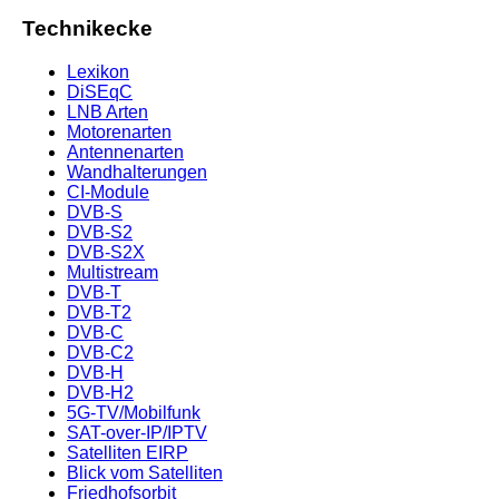
Technikecke
Lexikon
DiSEqC
LNB Arten
Motorenarten
Antennenarten
Wandhalterungen
CI-Module
DVB-S
DVB-S2
DVB-S2X
Multistream
DVB-T
DVB-T2
DVB-C
DVB-C2
DVB-H
DVB-H2
5G-TV/Mobilfunk
SAT-over-IP/IPTV
Satelliten EIRP
Blick vom Satelliten
Friedhofsorbit