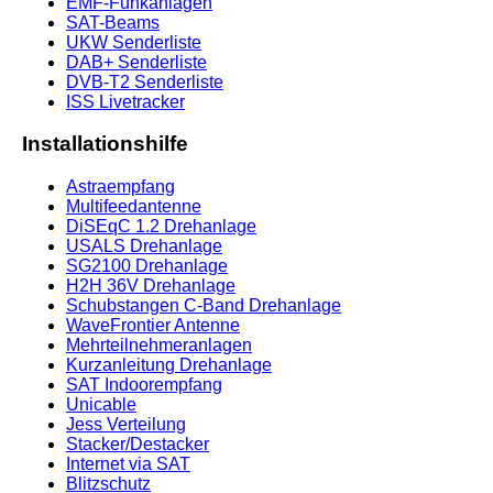
EMF-Funkanlagen
SAT-Beams
UKW Senderliste
DAB+ Senderliste
DVB-T2 Senderliste
ISS Livetracker
Installationshilfe
Astraempfang
Multifeedantenne
DiSEqC 1.2 Drehanlage
USALS Drehanlage
SG2100 Drehanlage
H2H 36V Drehanlage
Schubstangen C-Band Drehanlage
WaveFrontier Antenne
Mehrteilnehmeranlagen
Kurzanleitung Drehanlage
SAT Indoorempfang
Unicable
Jess Verteilung
Stacker/Destacker
Internet via SAT
Blitzschutz