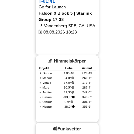
T-01:41
Go for Launch
Falcon 9 Block 5 | Starlink
Group 17-38
📍 Vandenberg SFB, CA, USA
🗓 08.08.2026 18:23
🌌 Himmelskörper
Objekt
Höhe
Azimut
☀ Sonne
↑ 05:40
↓ 20:43
☿ Merkur
34,0°🟢
260,1°
♀ Venus
37,5°🟢
179,4°
♂ Mars
16,5°🟢
287,4°
♃ Jupiter
39,3°🟢
249,0°
♄ Saturn
-33,8°⚫
343,6°
♅ Uranus
0,9°🟢
304,1°
♆ Neptun
-38,0°⚫
355,6°
📻Funkwetter