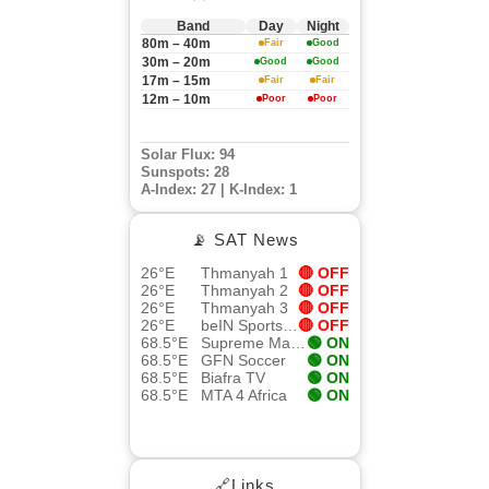
Band
Day
Night
80m – 40m
Fair
Good
30m – 20m
Good
Good
17m – 15m
Fair
Fair
12m – 10m
Poor
Poor
Solar Flux: 94
Sunspots: 28
A-Index: 27 | K-Index: 1
📡 SAT News
26°E
Thmanyah 1
🔴 OFF
26°E
Thmanyah 2
🔴 OFF
26°E
Thmanyah 3
🔴 OFF
26°E
beIN Sports 4K
🔴 OFF
68.5°E
Supreme Master TV
🟢 ON
68.5°E
GFN Soccer
🟢 ON
68.5°E
Biafra TV
🟢 ON
68.5°E
MTA 4 Africa
🟢 ON
🔗Links