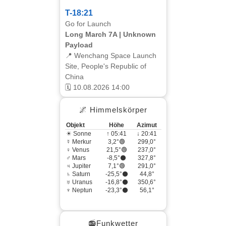
T-18:21
Go for Launch
Long March 7A | Unknown
Payload
📍 Wenchang Space Launch
Site, People's Republic of
China
🗓 10.08.2026 14:00
🌌 Himmelskörper
Objekt
Höhe
Azimut
☀ Sonne
↑ 05:41
↓ 20:41
☿ Merkur
3,2°🟢
299,0°
♀ Venus
21,5°🟢
237,0°
♂ Mars
-8,5°⚫
327,8°
♃ Jupiter
7,1°🟢
291,0°
♄ Saturn
-25,5°⚫
44,8°
♅ Uranus
-16,8°⚫
350,6°
♆ Neptun
-23,3°⚫
56,1°
📻Funkwetter