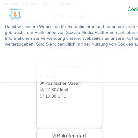
Vorlesen
Pause
Weiter
Stopp
Cook
25 Jahre Satelliten-, DX- &
Damit wir unsere Webseiten für Sie optimieren und personalisier
gebraucht, um Funktionen von Soziale Media Plattformen anbieten z
Medienportal
Informationen zur Verwendung unserer Webseiten an unsere Partner
weiterzugeben. Sind Sie widerruflich mit der Nutzung von Cookies 
9.8.2026 - 17:44:39 Uhr
🛰ISS Daten
414 km
🌍 Pazifischer Ozean
🚀 27.607 km/h
🕒 19:38 UTC
🚀Raketenstart