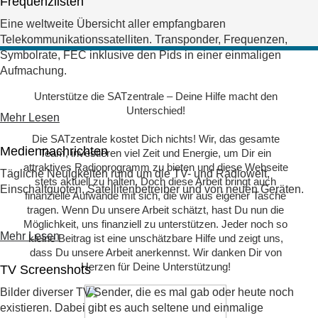
Frequenzlisten
Eine weltweite Übersicht aller empfangbaren
Telekommunikationssatelliten. Transponder, Frequenzen,
Symbolrate, FEC inklusive den Pids in einer einmaligen
Aufmachung.
Unterstütze die SATzentrale – Deine Hilfe macht den
Unterschied!
Mehr Lesen
Die SATzentrale kostet Dich nichts! Wir, das gesamte
Mediennachrichten
Team, investieren viel Zeit und Energie, um Dir ein
attraktives Radioprogramm zu bieten und diese Webseite
Tägliche Neuigkeiten rund um die TV- und Radiowelt,
stets aktuell zu halten. Doch diese Arbeit bringt auch
Einschaltquoten, Satellitenbetreiber und von neuen Geräten.
finanzielle Aufwände mit sich, die wir aus eigener Tasche
tragen. Wenn Du unsere Arbeit schätzt, hast Du nun die
Möglichkeit, uns finanziell zu unterstützen. Jeder noch so
Mehr Lesen
kleine Beitrag ist eine unschätzbare Hilfe und zeigt uns,
dass Du unsere Arbeit anerkennst. Wir danken Dir von
Herzen für Deine Unterstützung!
TV Screenshots
Bilder diverser TV Sender, die es mal gab oder heute noch
existieren. Dabei gibt es auch seltene und einmalige