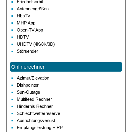
Friedhofsorbit
Antennengrößen
HbbTV
MHP App
Open-TV App
HDTV
UHDTV (4K/8K/3D)
Störsender
Onlinerechner
Azimut/Elevation
Dishpointer
Sun-Outage
Multifeed Rechner
Hindernis Rechner
Schlechtwetterreserve
Ausrichtungsverlust
Empfangsleistung EIRP