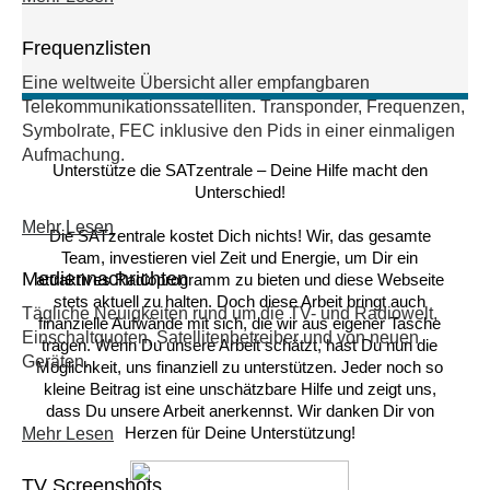
Frequenzlisten
Eine weltweite Übersicht aller empfangbaren
Telekommunikationssatelliten. Transponder, Frequenzen,
Symbolrate, FEC inklusive den Pids in einer einmaligen
Aufmachung.
Unterstütze die SATzentrale – Deine Hilfe macht den
Unterschied!
Mehr Lesen
Die SATzentrale kostet Dich nichts! Wir, das gesamte
Team, investieren viel Zeit und Energie, um Dir ein
Mediennachrichten
attraktives Radioprogramm zu bieten und diese Webseite
stets aktuell zu halten. Doch diese Arbeit bringt auch
Tägliche Neuigkeiten rund um die TV- und Radiowelt,
finanzielle Aufwände mit sich, die wir aus eigener Tasche
Einschaltquoten, Satellitenbetreiber und von neuen
tragen. Wenn Du unsere Arbeit schätzt, hast Du nun die
Geräten.
Möglichkeit, uns finanziell zu unterstützen. Jeder noch so
kleine Beitrag ist eine unschätzbare Hilfe und zeigt uns,
dass Du unsere Arbeit anerkennst. Wir danken Dir von
Herzen für Deine Unterstützung!
Mehr Lesen
TV Screenshots