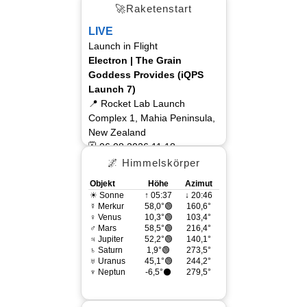
🚀Raketenstart
LIVE
Launch in Flight
Electron | The Grain
Goddess Provides (iQPS
Launch 7)
📍 Rocket Lab Launch
Complex 1, Mahia Peninsula,
New Zealand
🗓 06.08.2026 11:18
🌌 Himmelskörper
Objekt
Höhe
Azimut
☀ Sonne
↑ 05:37
↓ 20:46
☿ Merkur
58,0°🟢
160,6°
♀ Venus
10,3°🟢
103,4°
♂ Mars
58,5°🟢
216,4°
♃ Jupiter
52,2°🟢
140,1°
♄ Saturn
1,9°🟢
273,5°
♅ Uranus
45,1°🟢
244,2°
♆ Neptun
-6,5°⚫
279,5°