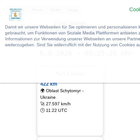
Cook
Vorlesen
Pause
Weiter
Stopp
Damit wir unsere Webseiten für Sie optimieren und personalisier
Satelliten- und Medienportal seit
gebraucht, um Funktionen von Soziale Media Plattformen anbieten z
Informationen zur Verwendung unserer Webseiten an unsere Partner
25 Jahren
weiterzugeben. Sind Sie widerruflich mit der Nutzung von Cookies 
6.8.2026 - 09:25:30 Uhr
🛰ISS Daten
422 km
🌍 Oblast Schytomyr -
Ukraine
🚀 27.597 km/h
🕒 11:22 UTC