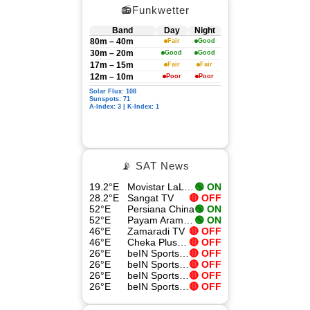
📻Funkwetter
Band
Day
Night
80m – 40m
Fair
Good
30m – 20m
Good
Good
17m – 15m
Fair
Fair
12m – 10m
Poor
Poor
Solar Flux: 108
Sunspots: 71
A-Index: 3 | K-Index: 1
📡 SAT News
19.2°E
Movistar LaLiga 4
🟢 ON
28.2°E
Sangat TV
🔴 OFF
52°E
Persiana China
🟢 ON
52°E
Payam Aramesh HD
🟢 ON
46°E
Zamaradi TV
🔴 OFF
46°E
Cheka Plus TV
🔴 OFF
26°E
beIN Sports Xtra 8
🔴 OFF
26°E
beIN Sports Xtra 1 HD
🔴 OFF
26°E
beIN Sports Xtra 9
🔴 OFF
26°E
beIN Sports HD
🔴 OFF