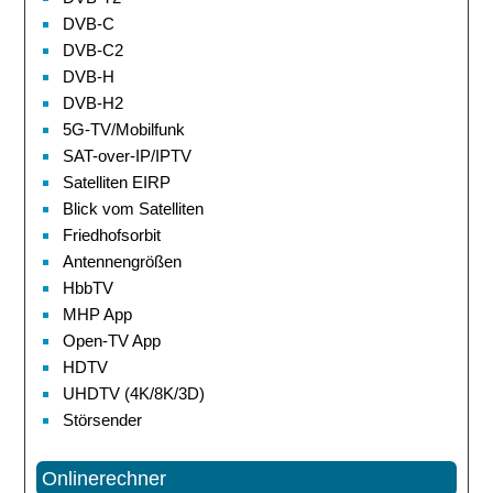
DVB-C
DVB-C2
DVB-H
DVB-H2
5G-TV/Mobilfunk
SAT-over-IP/IPTV
Satelliten EIRP
Blick vom Satelliten
Friedhofsorbit
Antennengrößen
HbbTV
MHP App
Open-TV App
HDTV
UHDTV (4K/8K/3D)
Störsender
Onlinerechner