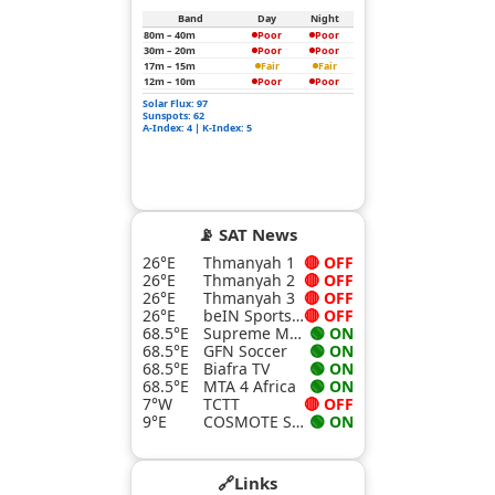
Band
Day
Night
80m – 40m
Poor
Poor
30m – 20m
Poor
Poor
17m – 15m
Fair
Fair
12m – 10m
Poor
Poor
Solar Flux: 97
Sunspots: 62
A-Index: 4 | K-Index: 5
📡 SAT News
26°E
Thmanyah 1
🔴 OFF
26°E
Thmanyah 2
🔴 OFF
26°E
Thmanyah 3
🔴 OFF
26°E
beIN Sports 4K
🔴 OFF
68.5°E
Supreme Master TV
🟢 ON
68.5°E
GFN Soccer
🟢 ON
68.5°E
Biafra TV
🟢 ON
68.5°E
MTA 4 Africa
🟢 ON
7°W
TCTT
🔴 OFF
9°E
COSMOTE Sport Superleague Pass
🟢 ON
🔗Links