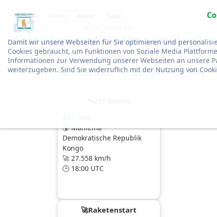
Co
Vorlesen
Pause
Weiter
Stopp
Satelliten- und Medienportal seit
Damit wir unsere Webseiten für Sie optimieren und personali
Cookies gebraucht, um Funktionen von Soziale Media Plattforme
25 Jahren
Informationen zur Verwendung unserer Webseiten an unsere Pa
weiterzugeben. Sind Sie widerruflich mit der Nutzung von Cook
8.8.2026 - 16:06:15 Uhr
🛰ISS Daten
425 km
🌍 Maniema -
Demokratische Republik
Kongo
🚀 27.558 km/h
🕒 18:00 UTC
🚀Raketenstart