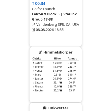
T-00:34
Go for Launch
Falcon 9 Block 5 | Starlink
Group 17-38
📍 Vandenberg SFB, CA, USA
🗓 08.08.2026 18:35
🌌 Himmelskörper
Objekt
Höhe
Azimut
☀ Sonne
↑ 05:40
↓ 20:43
☿ Merkur
15,1°🟢
283,7°
♀ Venus
31,6°🟢
215,9°
♂ Mars
0,3°🟢
310,1°
♃ Jupiter
20,5°🟢
274,6°
♄ Saturn
-33,1°⚫
20,5°
♅ Uranus
-12,0°⚫
329,7°
♆ Neptun
-33,2°⚫
33,1°
📻Funkwetter