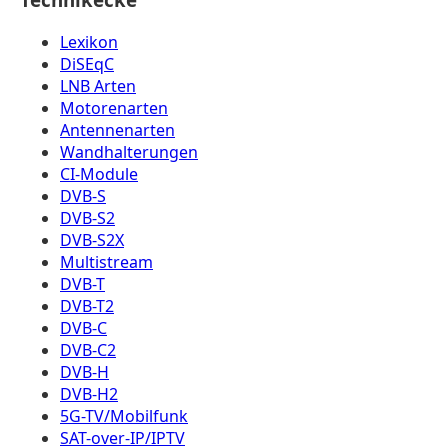
Lexikon
DiSEqC
LNB Arten
Motorenarten
Antennenarten
Wandhalterungen
CI-Module
DVB-S
DVB-S2
DVB-S2X
Multistream
DVB-T
DVB-T2
DVB-C
DVB-C2
DVB-H
DVB-H2
5G-TV/Mobilfunk
SAT-over-IP/IPTV