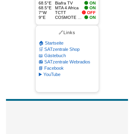
68.5°E
Biafra TV
🟢 ON
68.5°E
MTA 4 Africa
🟢 ON
7°W
TCTT
🔴 OFF
9°E
COSMOTE Sport Superleague Pass
🟢 ON
🔗Links
🏠 Startseite
🛒 SATzentrale Shop
📖 Gästebuch
📻 SATzentrale Webradios
📘 Facebook
▶️ YouTube