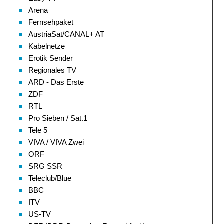
Arena
Fernsehpaket
AustriaSat/CANAL+ AT
Kabelnetze
Erotik Sender
Regionales TV
ARD - Das Erste
ZDF
RTL
Pro Sieben / Sat.1
Tele 5
VIVA / VIVA Zwei
ORF
SRG SSR
Teleclub/Blue
BBC
ITV
US-TV