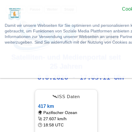
Cook
Vorlesen
Pause
Weiter
Stopp
Damit wir unsere Webseiten für Sie optimieren und personalisier
gebraucht, um Funktionen von Soziale Media Plattformen anbieten z
Informationen zur Verwendung unserer Webseiten an unsere Partner
weiterzugeben. Sind Sie widerruflich mit der Nutzung von Cookies 
Satelliten- und Medienportal seit
25 Jahren
8.8.2026 - 17:03:12 Uhr
🛰ISS Daten
417 km
🌍 Pazifischer Ozean
🚀 27.607 km/h
🕒 18:58 UTC