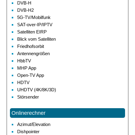
DVB-H
DVB-H2
5G-TV/Mobilfunk
SAT-over-IP/IPTV
Satelliten EIRP
Blick vom Satelliten
Friedhofsorbit
Antennengrößen
HbbTV
MHP App
Open-TV App
HDTV
UHDTV (4K/8K/3D)
Störsender
Onlinerechner
Azimut/Elevation
Dishpointer