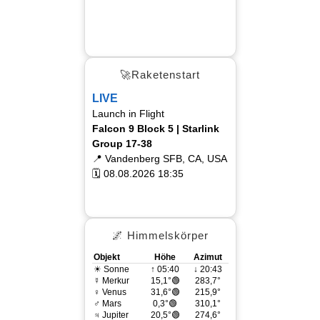
🚀Raketenstart
LIVE
Launch in Flight
Falcon 9 Block 5 | Starlink
Group 17-38
📍 Vandenberg SFB, CA, USA
🗓 08.08.2026 18:35
🌌 Himmelskörper
Objekt
Höhe
Azimut
☀ Sonne
↑ 05:40
↓ 20:43
☿ Merkur
15,1°🟢
283,7°
♀ Venus
31,6°🟢
215,9°
♂ Mars
0,3°🟢
310,1°
♃ Jupiter
20,5°🟢
274,6°