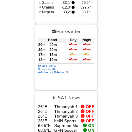
♄ Saturn
-33,1°⚫
20,5°
♅ Uranus
-12,0°⚫
329,7°
♆ Neptun
-33,2°⚫
33,1°
📻Funkwetter
Band
Day
Night
80m – 40m
Poor
Poor
30m – 20m
Poor
Poor
17m – 15m
Fair
Fair
12m – 10m
Poor
Poor
Solar Flux: 97
Sunspots: 62
A-Index: 4 | K-Index: 5
📡 SAT News
26°E
Thmanyah 1
🔴 OFF
26°E
Thmanyah 2
🔴 OFF
26°E
Thmanyah 3
🔴 OFF
26°E
beIN Sports 4K
🔴 OFF
68.5°E
Supreme Master TV
🟢 ON
68.5°E
GFN Soccer
🟢 ON