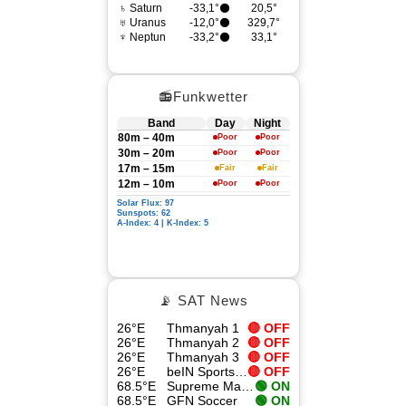
♄ Saturn
-33,1°⚫
20,5°
♅ Uranus
-12,0°⚫
329,7°
♆ Neptun
-33,2°⚫
33,1°
📻Funkwetter
Band
Day
Night
80m – 40m
Poor
Poor
30m – 20m
Poor
Poor
17m – 15m
Fair
Fair
12m – 10m
Poor
Poor
Solar Flux: 97
Sunspots: 62
A-Index: 4 | K-Index: 5
📡 SAT News
26°E
Thmanyah 1
🔴 OFF
26°E
Thmanyah 2
🔴 OFF
26°E
Thmanyah 3
🔴 OFF
26°E
beIN Sports 4K
🔴 OFF
68.5°E
Supreme Master TV
🟢 ON
68.5°E
GFN Soccer
🟢 ON