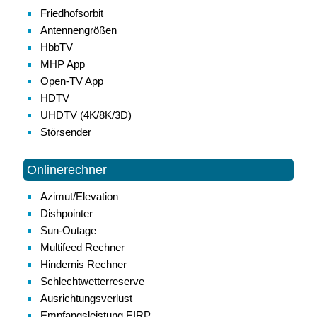
Friedhofsorbit
Antennengrößen
HbbTV
MHP App
Open-TV App
HDTV
UHDTV (4K/8K/3D)
Störsender
Onlinerechner
Azimut/Elevation
Dishpointer
Sun-Outage
Multifeed Rechner
Hindernis Rechner
Schlechtwetterreserve
Ausrichtungsverlust
Empfangsleistung EIRP