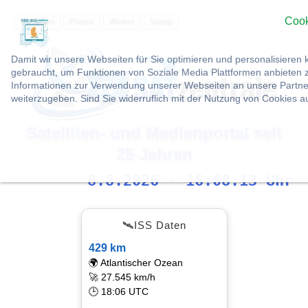
Cook
Vorlesen
Pause
Weiter
Stopp
Damit wir unsere Webseiten für Sie optimieren und personalisier
gebraucht, um Funktionen von Soziale Media Plattformen anbieten z
Informationen zur Verwendung unserer Webseiten an unsere Partner
weiterzugeben. Sind Sie widerruflich mit der Nutzung von Cookies 
Satelliten- und Medienportal seit
25 Jahren
8.8.2026 - 16:08:14 Uhr
🛰ISS Daten
429 km
🌍 Atlantischer Ozean
🚀 27.545 km/h
🕒 18:06 UTC