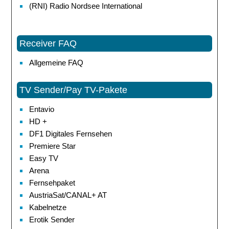
(RNI) Radio Nordsee International
Receiver FAQ
Allgemeine FAQ
TV Sender/Pay TV-Pakete
Entavio
HD +
DF1 Digitales Fernsehen
Premiere Star
Easy TV
Arena
Fernsehpaket
AustriaSat/CANAL+ AT
Kabelnetze
Erotik Sender