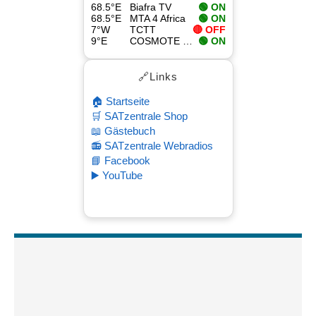
68.5°E
Biafra TV
🟢 ON
68.5°E
MTA 4 Africa
🟢 ON
7°W
TCTT
🔴 OFF
9°E
COSMOTE Sport Superleague Pass
🟢 ON
🔗Links
🏠 Startseite
🛒 SATzentrale Shop
📖 Gästebuch
📻 SATzentrale Webradios
📘 Facebook
▶️ YouTube