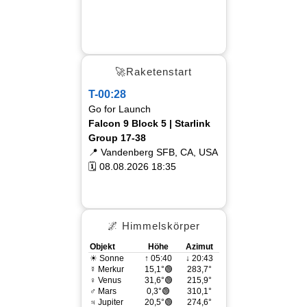
🚀Raketenstart
T-00:28
Go for Launch
Falcon 9 Block 5 | Starlink
Group 17-38
📍 Vandenberg SFB, CA, USA
🗓 08.08.2026 18:35
🌌 Himmelskörper
Objekt
Höhe
Azimut
☀ Sonne
↑ 05:40
↓ 20:43
☿ Merkur
15,1°🟢
283,7°
♀ Venus
31,6°🟢
215,9°
♂ Mars
0,3°🟢
310,1°
♃ Jupiter
20,5°🟢
274,6°