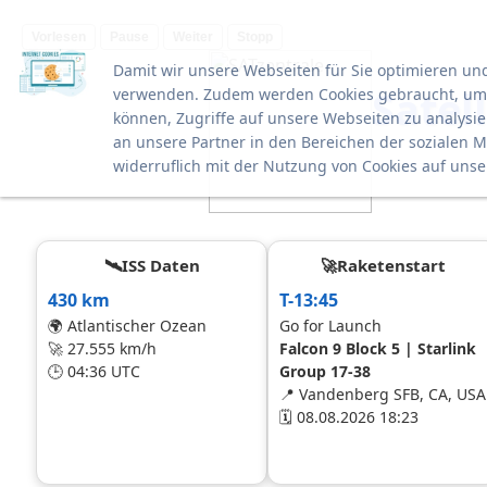
Vorlesen
Pause
Weiter
Stopp
Damit wir unsere Webseiten für Sie optimieren un
Satel
verwenden. Zudem werden Cookies gebraucht, um F
können, Zugriffe auf unsere Webseiten zu analys
an unsere Partner in den Bereichen der sozialen 
widerruflich mit der Nutzung von Cookies auf uns
🛰ISS Daten
🚀Raketenstart
430 km
T-13:45
🌍 Atlantischer Ozean
Go for Launch
🚀 27.555 km/h
Falcon 9 Block 5 | Starlink
🕒 04:36 UTC
Group 17-38
📍 Vandenberg SFB, CA, USA
🗓 08.08.2026 18:23