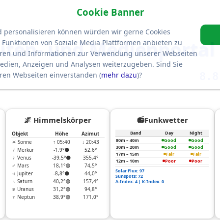
Cookie Banner
d personalisieren können würden wir gerne Cookies
liten- und Medienportal 
unktionen von Soziale Media Plattformen anbieten zu
ieren und Informationen zur Verwendung unserer Webseiten
Medien, Anzeigen und Analysen weiterzugeben. Sind Sie
8.8
eren Webseiten einverstanden (
mehr dazu
)?
🌌 Himmelskörper
📻Funkwetter
Band
Day
Night
Objekt
Höhe
Azimut
80m – 40m
Good
Good
☀ Sonne
↑ 05:40
↓ 20:43
30m – 20m
Good
Good
☿ Merkur
-1,9°⚫
52,6°
17m – 15m
Fair
Fair
♀ Venus
-39,5°⚫
355,4°
12m – 10m
Poor
Poor
♂ Mars
18,1°🟢
74,5°
Solar Flux: 97
♃ Jupiter
-8,8°⚫
44,0°
Sunspots: 72
♄ Saturn
40,2°🟢
157,4°
A-Index: 4 | K-Index: 0
♅ Uranus
31,2°🟢
94,8°
♆ Neptun
38,9°🟢
171,0°