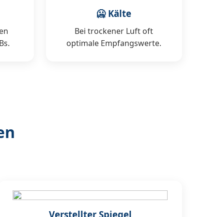
🥶 Kälte
en
Bei trockener Luft oft
Bs.
optimale Empfangswerte.
en
Verstellter Spiegel