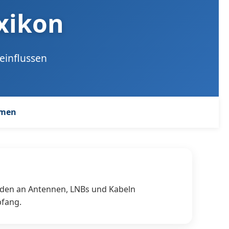
exikon
einflussen
hmen
äden an Antennen, LNBs und Kabeln
pfang.