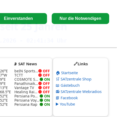
Einverstanden
Nur die Notwendigen
seit 25 Jahren
.2026 - 02:41:35 Uhr
📡 SAT News
🔗Links
26°E
beIN Sports 4K
🔴 OFF
🏠 Startseite
7°W
TCTT
🔴 OFF
🛒 SATzentrale Shop
9°E
COSMOTE Sport Superleague Pass
🟢 ON
9°E
Panathinaikos SL Pass
🔴 OFF
📖 Gästebuch
13°E
Vantage TV
🔴 OFF
📻 SATzentrale Webradios
68.5°E
Healing Rain TV
🔴 OFF
52°E
Persiana Podcast
🟢 ON
📘 Facebook
52°E
Persiana Voyage
🟢 ON
▶️ YouTube
52°E
Persiana Rap
🟢 ON