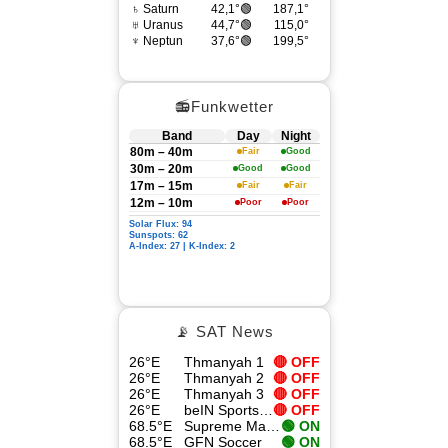
♄ Saturn
42,1°🟢
187,1°
♅ Uranus
44,7°🟢
115,0°
♆ Neptun
37,6°🟢
199,5°
📻Funkwetter
Band
Day
Night
80m – 40m
Fair
Good
30m – 20m
Good
Good
17m – 15m
Fair
Fair
12m – 10m
Poor
Poor
Solar Flux: 94
Sunspots: 62
A-Index: 27 | K-Index: 2
📡 SAT News
26°E
Thmanyah 1
🔴 OFF
26°E
Thmanyah 2
🔴 OFF
26°E
Thmanyah 3
🔴 OFF
26°E
beIN Sports 4K
🔴 OFF
68.5°E
Supreme Master TV
🟢 ON
68.5°E
GFN Soccer
🟢 ON