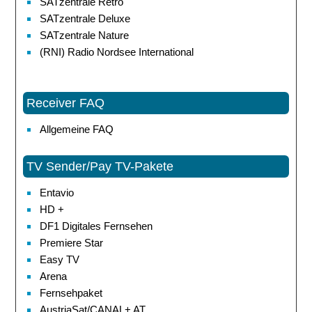
SATzentrale Retro
SATzentrale Deluxe
SATzentrale Nature
(RNI) Radio Nordsee International
Receiver FAQ
Allgemeine FAQ
TV Sender/Pay TV-Pakete
Entavio
HD +
DF1 Digitales Fernsehen
Premiere Star
Easy TV
Arena
Fernsehpaket
AustriaSat/CANAL+ AT