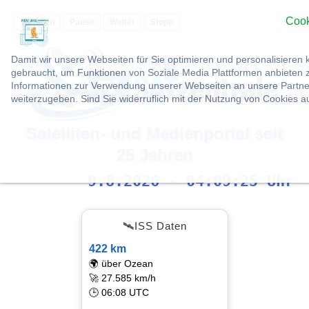
Cook
Vorlesen
Pause
Weiter
Stopp
Damit wir unsere Webseiten für Sie optimieren und personalisier
gebraucht, um Funktionen von Soziale Media Plattformen anbieten z
Informationen zur Verwendung unserer Webseiten an unsere Partner
weiterzugeben. Sind Sie widerruflich mit der Nutzung von Cookies 
Satelliten- und Medienportal seit
25 Jahren
9.8.2026 - 04:09:26 Uhr
🛰ISS Daten
422 km
🌍 über Ozean
🚀 27.585 km/h
🕒 06:08 UTC