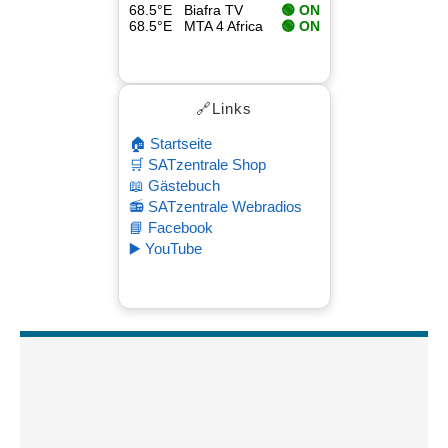
68.5°E
Biafra TV
🟢 ON
68.5°E
MTA 4 Africa
🟢 ON
🔗Links
🏠 Startseite
🛒 SATzentrale Shop
📖 Gästebuch
📻 SATzentrale Webradios
📘 Facebook
▶️ YouTube