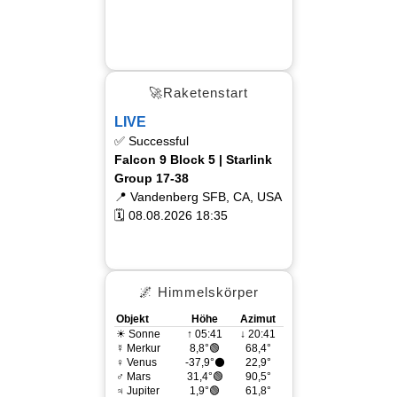
🚀Raketenstart
LIVE
✅ Successful
Falcon 9 Block 5 | Starlink
Group 17-38
📍 Vandenberg SFB, CA, USA
🗓 08.08.2026 18:35
🌌 Himmelskörper
Objekt
Höhe
Azimut
☀ Sonne
↑ 05:41
↓ 20:41
☿ Merkur
8,8°🟢
68,4°
♀ Venus
-37,9°⚫
22,9°
♂ Mars
31,4°🟢
90,5°
♃ Jupiter
1,9°🟢
61,8°