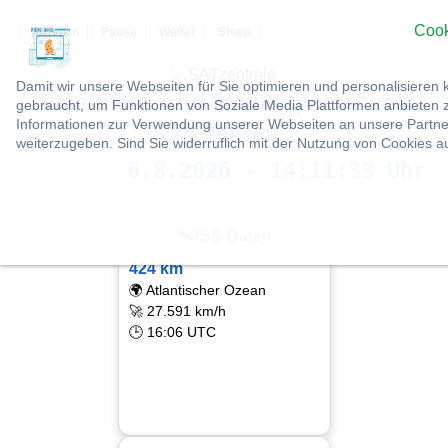
Cook
Vorlesen
Pause
Weiter
Stopp
Damit wir unsere Webseiten für Sie optimieren und personalisier
Satelliten- und Medienportal seit
gebraucht, um Funktionen von Soziale Media Plattformen anbieten z
Informationen zur Verwendung unserer Webseiten an unsere Partner
25 Jahren
weiterzugeben. Sind Sie widerruflich mit der Nutzung von Cookies 
6.8.2026 - 14:11:34 Uhr
🛰ISS Daten
424 km
🌍 Atlantischer Ozean
🚀 27.591 km/h
🕒 16:06 UTC