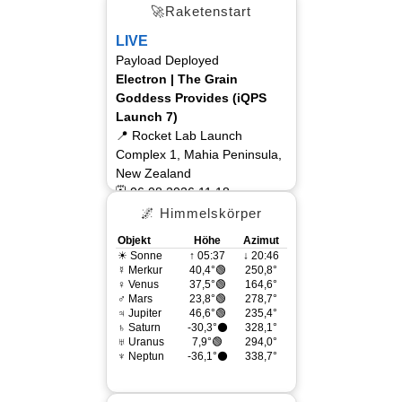
🚀Raketenstart
LIVE
Payload Deployed
Electron | The Grain
Goddess Provides (iQPS
Launch 7)
📍 Rocket Lab Launch
Complex 1, Mahia Peninsula,
New Zealand
🗓 06.08.2026 11:18
🌌 Himmelskörper
Objekt
Höhe
Azimut
☀ Sonne
↑ 05:37
↓ 20:46
☿ Merkur
40,4°🟢
250,8°
♀ Venus
37,5°🟢
164,6°
♂ Mars
23,8°🟢
278,7°
♃ Jupiter
46,6°🟢
235,4°
♄ Saturn
-30,3°⚫
328,1°
♅ Uranus
7,9°🟢
294,0°
♆ Neptun
-36,1°⚫
338,7°