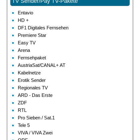
TV Sender/Pay TV-Pakete
Entavio
HD +
DF1 Digitales Fernsehen
Premiere Star
Easy TV
Arena
Fernsehpaket
AustriaSat/CANAL+ AT
Kabelnetze
Erotik Sender
Regionales TV
ARD - Das Erste
ZDF
RTL
Pro Sieben / Sat.1
Tele 5
VIVA / VIVA Zwei