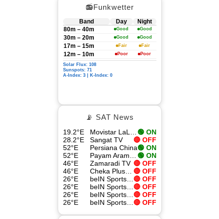
📻Funkwetter
Band
Day
Night
80m – 40m
Good
Good
30m – 20m
Good
Good
17m – 15m
Fair
Fair
12m – 10m
Poor
Poor
Solar Flux: 108
Sunspots: 71
A-Index: 3 | K-Index: 0
📡 SAT News
19.2°E
Movistar LaLiga 4
🟢 ON
28.2°E
Sangat TV
🔴 OFF
52°E
Persiana China
🟢 ON
52°E
Payam Aramesh HD
🟢 ON
46°E
Zamaradi TV
🔴 OFF
46°E
Cheka Plus TV
🔴 OFF
26°E
beIN Sports Xtra 8
🔴 OFF
26°E
beIN Sports Xtra 1 HD
🔴 OFF
26°E
beIN Sports Xtra 9
🔴 OFF
26°E
beIN Sports HD
🔴 OFF