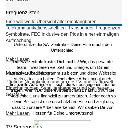
Frequenzlisten
Eine weltweite Übersicht aller empfangbaren
Telekommunikationssatelliten. Transponder, Frequenzen,
Symbolrate, FEC inklusive den Pids in einer einmaligen
Aufmachung.
Unterstütze die SATzentrale – Deine Hilfe macht den
Unterschied!
Mehr Lesen
Die SATzentrale kostet Dich nichts! Wir, das gesamte
Team, investieren viel Zeit und Energie, um Dir ein
Mediennachrichten
attraktives Radioprogramm zu bieten und diese Webseite
stets aktuell zu halten. Doch diese Arbeit bringt auch
Tägliche Neuigkeiten rund um die TV- und Radiowelt,
finanzielle Aufwände mit sich, die wir aus eigener Tasche
Einschaltquoten, Satellitenbetreiber und von neuen
tragen. Wenn Du unsere Arbeit schätzt, hast Du nun die
Geräten.
Möglichkeit, uns finanziell zu unterstützen. Jeder noch so
kleine Beitrag ist eine unschätzbare Hilfe und zeigt uns,
dass Du unsere Arbeit anerkennst. Wir danken Dir von
Herzen für Deine Unterstützung!
Mehr Lesen
TV Screenshots