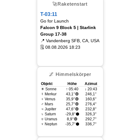
🚀Raketenstart
T-03:11
Go for Launch
Falcon 9 Block 5 | Starlink
Group 17-38
📍 Vandenberg SFB, CA, USA
🗓 08.08.2026 18:23
🌌 Himmelskörper
Objekt
Höhe
Azimut
☀ Sonne
↑ 05:40
↓ 20:43
☿ Merkur
43,1°🟢
246,1°
♀ Venus
35,9°🟢
160,6°
♂ Mars
25,7°🟢
276,4°
♃ Jupiter
47,6°🟢
232,8°
♄ Saturn
-29,8°⚫
326,3°
♅ Uranus
8,9°🟢
292,7°
♆ Neptun
-35,7°⚫
336,7°