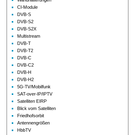
CI-Module
DVB-S
DVB-S2
DVB-S2X
Multistream
DVB-T
DVB-T2
DVB-C
DVB-C2
DVB-H
DVB-H2
5G-TV/Mobilfunk
SAT-over-IP/IPTV
Satelliten EIRP
Blick vom Satelliten
Friedhofsorbit
Antennengrößen
HbbTV