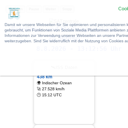
Cook
Vorlesen
Pause
Weiter
Stopp
Damit wir unsere Webseiten für Sie optimieren und personalisier
Satelliten- und Medienportal seit
gebraucht, um Funktionen von Soziale Media Plattformen anbieten z
Informationen zur Verwendung unserer Webseiten an unsere Partner
25 Jahren
weiterzugeben. Sind Sie widerruflich mit der Nutzung von Cookies 
8.8.2026 - 13:12:57 Uhr
🛰ISS Daten
438 km
🌍 Indischer Ozean
🚀 27.528 km/h
🕒 15:12 UTC