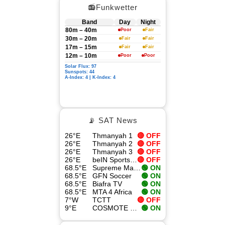
📻Funkwetter
Band
Day
Night
80m – 40m
Poor
Fair
30m – 20m
Fair
Fair
17m – 15m
Fair
Fair
12m – 10m
Poor
Poor
Solar Flux: 97
Sunspots: 44
A-Index: 4 | K-Index: 4
📡 SAT News
26°E
Thmanyah 1
🔴 OFF
26°E
Thmanyah 2
🔴 OFF
26°E
Thmanyah 3
🔴 OFF
26°E
beIN Sports 4K
🔴 OFF
68.5°E
Supreme Master TV
🟢 ON
68.5°E
GFN Soccer
🟢 ON
68.5°E
Biafra TV
🟢 ON
68.5°E
MTA 4 Africa
🟢 ON
7°W
TCTT
🔴 OFF
9°E
COSMOTE Sport Superleague Pass
🟢 ON