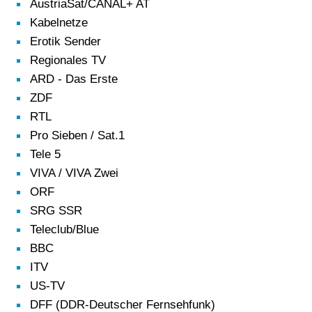
AustriaSat/CANAL+ AT
Kabelnetze
Erotik Sender
Regionales TV
ARD - Das Erste
ZDF
RTL
Pro Sieben / Sat.1
Tele 5
VIVA / VIVA Zwei
ORF
SRG SSR
Teleclub/Blue
BBC
ITV
US-TV
DFF (DDR-Deutscher Fernsehfunk)