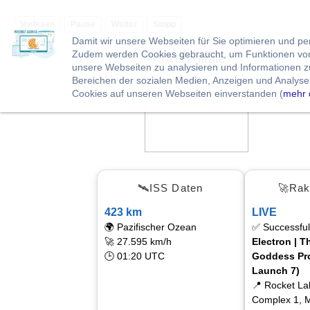
Vorlesen
Pause
Weiter
Stopp
Damit wir unsere Webseiten für Sie optimieren und p
Zudem werden Cookies gebraucht, um Funktionen von 
unsere Webseiten zu analysieren und Informationen 
Bereichen der sozialen Medien, Anzeigen und Analysen
Cookies auf unseren Webseiten einverstanden (
mehr 
🛰ISS Daten
🚀Rak
423 km
LIVE
🌍 Pazifischer Ozean
✅ Successful
🚀 27.595 km/h
Electron | T
🕒 01:20 UTC
Goddess Pro
Launch 7)
📍 Rocket L
Complex 1, M