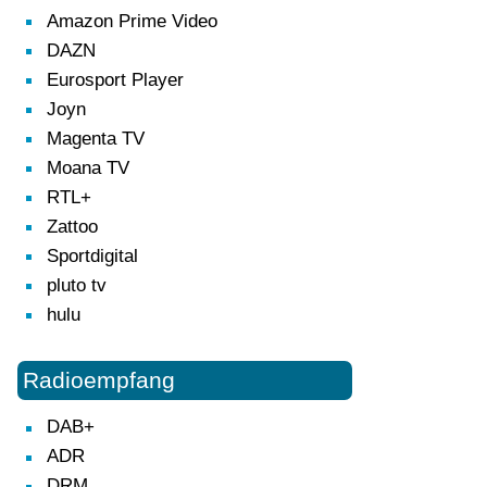
Amazon Prime Video
DAZN
Eurosport Player
Joyn
Magenta TV
Moana TV
RTL+
Zattoo
Sportdigital
pluto tv
hulu
Radioempfang
DAB+
ADR
DRM