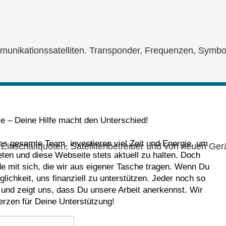
munikationssatelliten. Transponder, Frequenzen, Symbolr
le – Deine Hilfe macht den Unterschied!
das gesamte Team, investieren viel Zeit und Energie, um
Einschaltquoten, Satellitenbetreiber und von neuen Ger
eten und diese Webseite stets aktuell zu halten. Doch
nde mit sich, die wir aus eigener Tasche tragen. Wenn Du
lichkeit, uns finanziell zu unterstützen. Jeder noch so
e und zeigt uns, dass Du unsere Arbeit anerkennst. Wir
rzen für Deine Unterstützung!