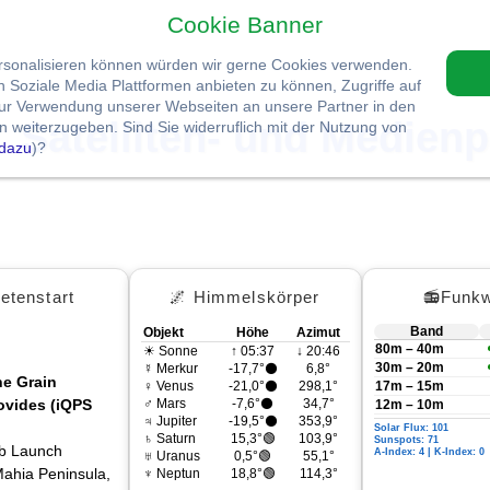
Cookie Banner
ersonalisieren können würden wir gerne Cookies verwenden.
Soziale Media Plattformen anbieten zu können, Zugriffe auf
zur Verwendung unserer Webseiten an unsere Partner in den
Satelliten- und Medienp
 weiterzugeben. Sind Sie widerruflich mit der Nutzung von
dazu
)?
etenstart
🌌 Himmelskörper
📻Funkw
Band
Objekt
Höhe
Azimut
80m – 40m
☀ Sonne
↑ 05:37
↓ 20:46
30m – 20m
☿ Merkur
-17,7°⚫
6,8°
he Grain
♀ Venus
-21,0°⚫
298,1°
17m – 15m
vides (iQPS
♂ Mars
-7,6°⚫
34,7°
12m – 10m
♃ Jupiter
-19,5°⚫
353,9°
Solar Flux: 101
♄ Saturn
15,3°🟢
103,9°
Sunspots: 71
ab Launch
A-Index: 4 | K-Index: 0
♅ Uranus
0,5°🟢
55,1°
ahia Peninsula,
♆ Neptun
18,8°🟢
114,3°