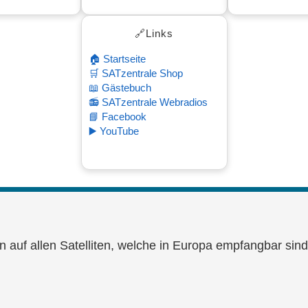
6 11:18
🔗Links
🏠 Startseite
🛒 SATzentrale Shop
📖 Gästebuch
📻 SATzentrale Webradios
📘 Facebook
▶️ YouTube
en auf allen Satelliten, welche in Europa empfangbar sin