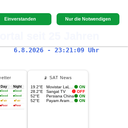
Einverstanden
Nur die Notwendigen
ortal seit 25 Jahren
6.8.2026 - 23:21:10 Uhr
etter
📡 SAT News
Day
Night
19.2°E
Movistar LaLiga 4
🟢 ON
28.2°E
Sangat TV
🔴 OFF
Good
Good
52°E
Persiana China
🟢 ON
Good
Good
52°E
Payam Aramesh HD
🟢 ON
Fair
Fair
Poor
Poor