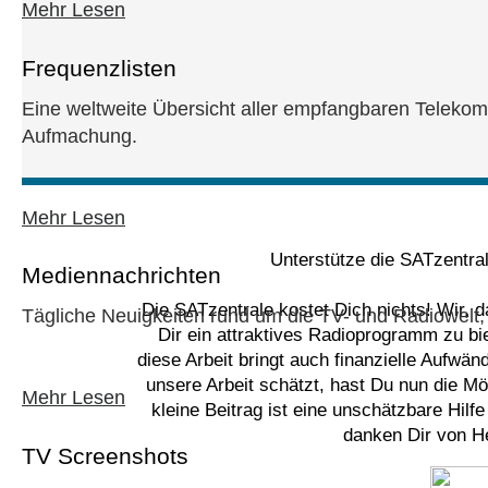
Mehr Lesen
Frequenzlisten
Eine weltweite Übersicht aller empfangbaren Telekom
Aufmachung.
Mehr Lesen
Unterstütze die SATzentra
Mediennachrichten
Die SATzentrale kostet Dich nichts! Wir, 
Tägliche Neuigkeiten rund um die TV- und Radiowelt, 
Dir ein attraktives Radioprogramm zu bi
diese Arbeit bringt auch finanzielle Aufwä
unsere Arbeit schätzt, hast Du nun die Mög
Mehr Lesen
kleine Beitrag ist eine unschätzbare Hilf
danken Dir von He
TV Screenshots