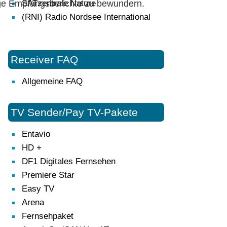
lige Empfangsberichte zu bewundern.
SATzentrale Nature
(RNI) Radio Nordsee International
Receiver FAQ
Allgemeine FAQ
TV Sender/Pay TV-Pakete
Entavio
HD +
DF1 Digitales Fernsehen
Premiere Star
Easy TV
Arena
Fernsehpaket