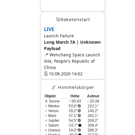
🚀Raketenstart
LIVE
Launch Failure
Long March 7A | Unknown
Payload
📍 Wenchang Space Launch
Site, People's Republic of
China
🗓 10.08.2026 14:02
🌌 Himmelskörper
Objekt
Höhe
Azimut
☀ Sonne
↑ 05:43
↓ 20:39
☿ Merkur
53,0°🟢
222,1°
♀ Venus
29,2°🟢
140,2°
♂ Mars
37,1°🟢
262,1°
♃ Jupiter
54,5°🟢
209,2°
♄ Saturn
-22,7°⚫
309,4°
♅ Uranus
19,0°🟢
280,3°