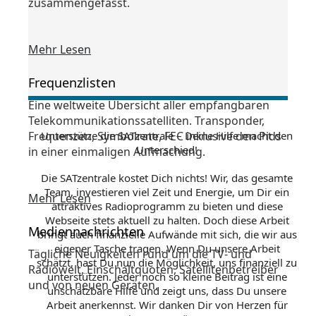
zusammengefasst.
Mehr Lesen
Frequenzlisten
Eine weltweite Übersicht aller empfangbaren
Telekommunikationssatelliten. Transponder,
Frequenzen, Symbolrate, FEC inklusive den Pids
Unterstütze die SATzentrale – Deine Hilfe macht den
Unterschied!
in einer einmaligen Aufmachung.
Die SATzentrale kostet Dich nichts! Wir, das gesamte
Team, investieren viel Zeit und Energie, um Dir ein
Mehr Lesen
attraktives Radioprogramm zu bieten und diese
Webseite stets aktuell zu halten. Doch diese Arbeit
Mediennachrichten
bringt auch finanzielle Aufwände mit sich, die wir aus
eigener Tasche tragen. Wenn Du unsere Arbeit
Tägliche Neuigkeiten rund um die TV- und
schätzt, hast Du nun die Möglichkeit, uns finanziell zu
Radiowelt, Einschaltquoten, Satellitenbetreiber
unterstützen. Jeder noch so kleine Beitrag ist eine
und von neuen Geräten.
unschätzbare Hilfe und zeigt uns, dass Du unsere
Arbeit anerkennst. Wir danken Dir von Herzen für