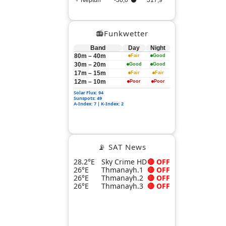
♆ Neptun
-30,0°⚫
317,9°
📻Funkwetter
Band
Day
Night
80m – 40m
Fair
Good
30m – 20m
Good
Good
17m – 15m
Fair
Fair
12m – 10m
Poor
Poor
Solar Flux: 94
Sunspots: 49
A-Index: 7 | K-Index: 2
📡 SAT News
28.2°E
Sky Crime HD
🔴 OFF
26°E
Thmanayh.1
🔴 OFF
26°E
Thmanayh.2
🔴 OFF
26°E
Thmanayh.3
🔴 OFF