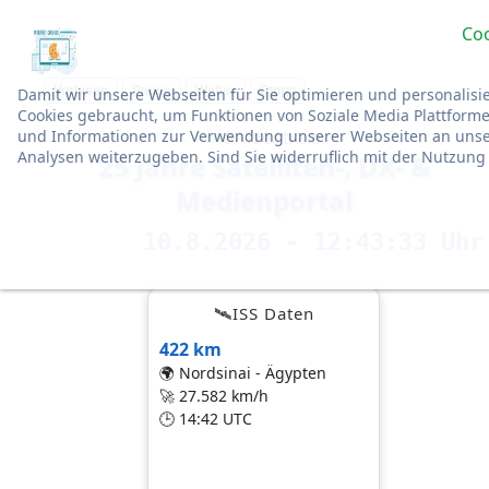
Co
Vorlesen
Pause
Weiter
Stopp
Damit wir unsere Webseiten für Sie optimieren und personali
Cookies gebraucht, um Funktionen von Soziale Media Plattforme
und Informationen zur Verwendung unserer Webseiten an unser
Analysen weiterzugeben. Sind Sie widerruflich mit der Nutzung
25 Jahre Satelliten-, DX- &
Medienportal
10.8.2026 - 12:43:34 Uhr
🛰ISS Daten
422 km
🌍 Nordsinai - Ägypten
🚀 27.582 km/h
🕒 14:42 UTC