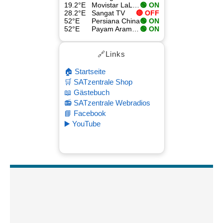
19.2°E
Movistar LaLiga 4
🟢 ON
28.2°E
Sangat TV
🔴 OFF
52°E
Persiana China
🟢 ON
52°E
Payam Aramesh HD
🟢 ON
🔗Links
🏠 Startseite
🛒 SATzentrale Shop
📖 Gästebuch
📻 SATzentrale Webradios
📘 Facebook
▶️ YouTube