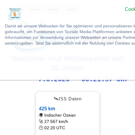
Cook
Vorlesen
Pause
Weiter
Stopp
Damit wir unsere Webseiten für Sie optimieren und personalisier
gebraucht, um Funktionen von Soziale Media Plattformen anbieten z
Informationen zur Verwendung unserer Webseiten an unsere Partner
weiterzugeben. Sind Sie widerruflich mit der Nutzung von Cookies 
Satelliten- und Medienportal seit
25 Jahren
7.8.2026 - 00:21:58 Uhr
🛰ISS Daten
425 km
🌍 Indischer Ozean
🚀 27.567 km/h
🕒 02:20 UTC