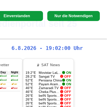
Einverstanden
Nur die Notwendigen
edienportal seit 25
6.8.2026 - 19:02:01 Uhr
etter
📡 SAT News
Day
Night
19.2°E
Movistar LaLiga 4
🟢 ON
28.2°E
Sangat TV
🔴 OFF
Good
Good
52°E
Persiana China
🟢 ON
Good
Good
52°E
Payam Aramesh HD
🟢 ON
Fair
Fair
46°E
Zamaradi TV
🔴 OFF
Poor
Poor
46°E
Cheka Plus TV
🔴 OFF
26°E
beIN Sports Xtra 8
🔴 OFF
26°E
beIN Sports Xtra 1 HD
🔴 OFF
26°E
beIN Sports Xtra 9
🔴 OFF