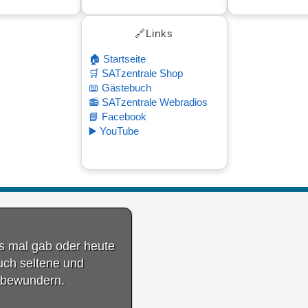
6 11:18
🔗Links
🏠 Startseite
🛒 SATzentrale Shop
📖 Gästebuch
📻 SATzentrale Webradios
📘 Facebook
▶️ YouTube
es mal gab oder heute
auch seltene und
 bewundern.