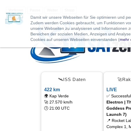
Vorlesen
Pause
Weiter
Stopp
Damit wir unsere Webseiten für Sie optimieren und p
Zudem werden Cookies gebraucht, um Funktionen von 
unsere Webseiten zu analysieren und Informationen 
Bereichen der sozialen Medien, Anzeigen und Analysen
Cookies auf unseren Webseiten einverstanden (
mehr 
🛰ISS Daten
🚀Rak
422 km
LIVE
🌍 Kap Verde
✅ Successful
🚀 27.570 km/h
Electron | T
🕒 21:00 UTC
Goddess Pro
Launch 7)
📍 Rocket L
Complex 1, M