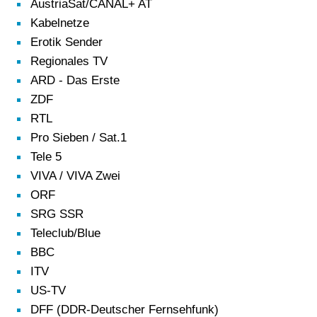
AustriaSat/CANAL+ AT
Kabelnetze
Erotik Sender
Regionales TV
ARD - Das Erste
ZDF
RTL
Pro Sieben / Sat.1
Tele 5
VIVA / VIVA Zwei
ORF
SRG SSR
Teleclub/Blue
BBC
ITV
US-TV
DFF (DDR-Deutscher Fernsehfunk)