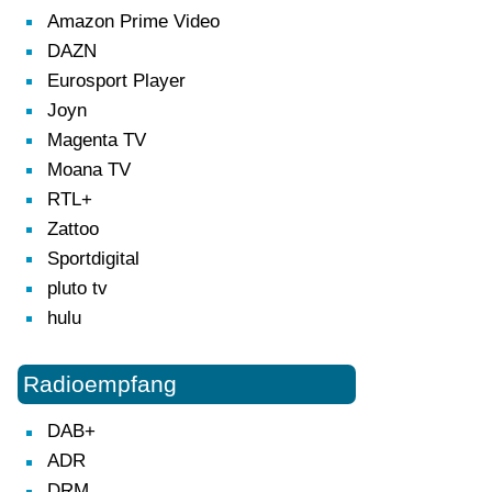
Amazon Prime Video
DAZN
Eurosport Player
Joyn
Magenta TV
Moana TV
RTL+
Zattoo
Sportdigital
pluto tv
hulu
Radioempfang
DAB+
ADR
DRM