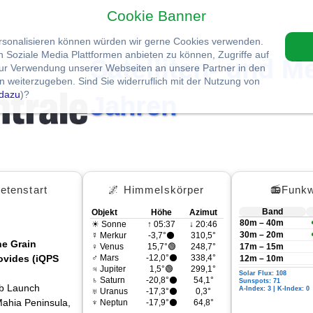
Cookie Banner
ersonalisieren können würden wir gerne Cookies verwenden.
Soziale Media Plattformen anbieten zu können, Zugriffe auf
Satelliten- und M
zur Verwendung unserer Webseiten an unsere Partner in den
 weiterzugeben. Sind Sie widerruflich mit der Nutzung von
dazu
)?
Jahren
etenstart
🌌 Himmelskörper
📻Funkw
Band
Objekt
Höhe
Azimut
80m – 40m
☀ Sonne
↑ 05:37
↓ 20:46
30m – 20m
☿ Merkur
-3,7°⚫
310,5°
he Grain
♀ Venus
15,7°🟢
248,7°
17m – 15m
vides (iQPS
♂ Mars
-12,0°⚫
338,4°
12m – 10m
♃ Jupiter
1,5°🟢
299,1°
Solar Flux: 108
♄ Saturn
-20,8°⚫
54,1°
Sunspots: 71
ab Launch
A-Index: 3 | K-Index: 0
♅ Uranus
-17,3°⚫
0,3°
ahia Peninsula,
♆ Neptun
-17,9°⚫
64,8°