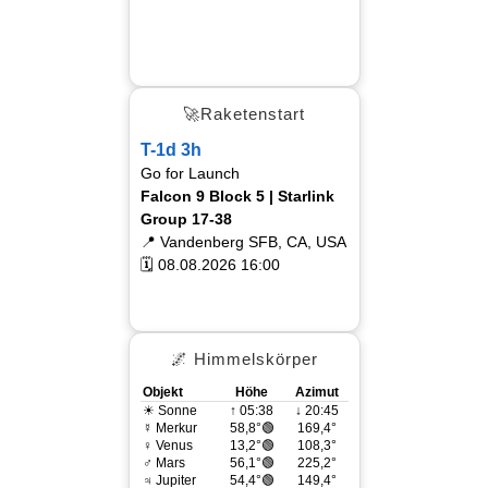
🚀Raketenstart
T-1d 3h
Go for Launch
Falcon 9 Block 5 | Starlink
Group 17-38
📍 Vandenberg SFB, CA, USA
🗓 08.08.2026 16:00
🌌 Himmelskörper
Objekt
Höhe
Azimut
☀ Sonne
↑ 05:38
↓ 20:45
☿ Merkur
58,8°🟢
169,4°
♀ Venus
13,2°🟢
108,3°
♂ Mars
56,1°🟢
225,2°
♃ Jupiter
54,4°🟢
149,4°