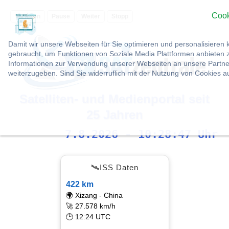
Cook
Vorlesen
Pause
Weiter
Stopp
Damit wir unsere Webseiten für Sie optimieren und personalisier
gebraucht, um Funktionen von Soziale Media Plattformen anbieten z
Informationen zur Verwendung unserer Webseiten an unsere Partner
weiterzugeben. Sind Sie widerruflich mit der Nutzung von Cookies 
Satelliten- und Medienportal seit
25 Jahren
7.8.2026 - 10:28:48 Uhr
🛰ISS Daten
422 km
🌍 Xizang - China
🚀 27.578 km/h
🕒 12:24 UTC