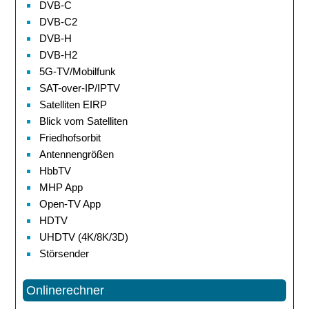
DVB-C
DVB-C2
DVB-H
DVB-H2
5G-TV/Mobilfunk
SAT-over-IP/IPTV
Satelliten EIRP
Blick vom Satelliten
Friedhofsorbit
Antennengrößen
HbbTV
MHP App
Open-TV App
HDTV
UHDTV (4K/8K/3D)
Störsender
Onlinerechner