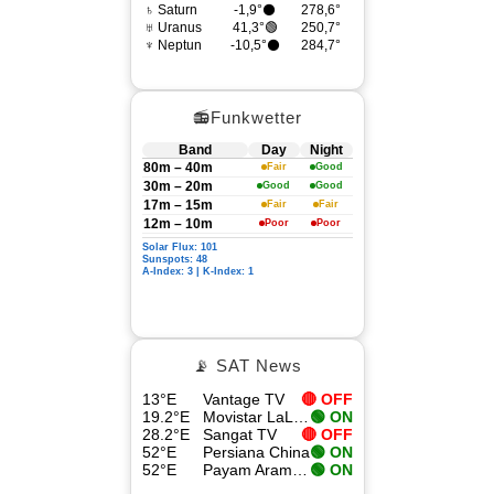
♄ Saturn
-1,9°⚫
278,6°
♅ Uranus
41,3°🟢
250,7°
♆ Neptun
-10,5°⚫
284,7°
📻Funkwetter
Band
Day
Night
80m – 40m
Fair
Good
30m – 20m
Good
Good
17m – 15m
Fair
Fair
12m – 10m
Poor
Poor
Solar Flux: 101
Sunspots: 48
A-Index: 3 | K-Index: 1
📡 SAT News
13°E
Vantage TV
🔴 OFF
19.2°E
Movistar LaLiga 4
🟢 ON
28.2°E
Sangat TV
🔴 OFF
52°E
Persiana China
🟢 ON
52°E
Payam Aramesh HD
🟢 ON