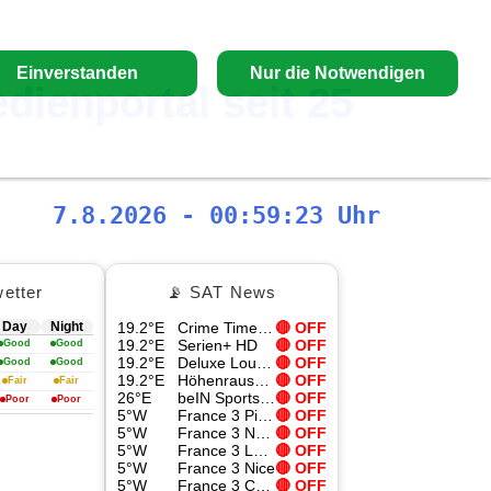
Einverstanden
Nur die Notwendigen
edienportal seit 25
7.8.2026 - 00:59:24 Uhr
etter
📡 SAT News
Day
Night
19.2°E
Crime Time HD
🔴 OFF
19.2°E
Serien+ HD
🔴 OFF
Good
Good
19.2°E
Deluxe Lounge HD
🔴 OFF
Good
Good
19.2°E
Höhenrausch HD
🔴 OFF
Fair
Fair
26°E
beIN Sports 4K
🔴 OFF
Poor
Poor
5°W
France 3 Picardie
🔴 OFF
5°W
France 3 Nord Pas-de-Calais
🔴 OFF
5°W
France 3 Lorraine
🔴 OFF
5°W
France 3 Nice
🔴 OFF
5°W
France 3 Champagne-Ardennes
🔴 OFF