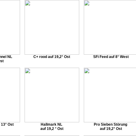
nnel NL
C+ rood auf 19,2° Ost
SFi Feed auf 8° West
Ost
 13° Ost
Hallmark NL
Pro Sieben Störung
auf 19,2 ° Ost
auf 19,2° Ost