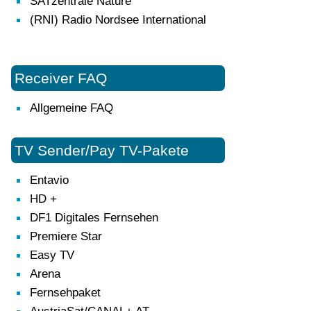
SATzentrale Nature
(RNI) Radio Nordsee International
Receiver FAQ
Allgemeine FAQ
TV Sender/Pay TV-Pakete
Entavio
HD +
DF1 Digitales Fernsehen
Premiere Star
Easy TV
Arena
Fernsehpaket