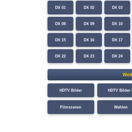
DX 01
DX 02
DX 03
DX 08
DX 09
DX 10
DX 15
DX 16
DX 17
DX 22
DX 23
DX 24
Wei
HDTV Bilder
HDTV Bilder 
Filmszenen
Wahlen
Das Laden der Sc