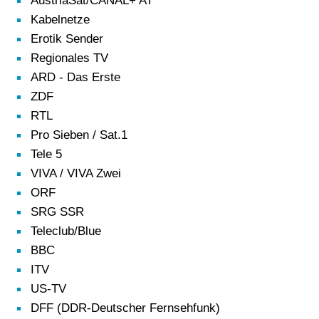
AustriaSat/CANAL+ AT
Kabelnetze
Erotik Sender
Regionales TV
ARD - Das Erste
ZDF
RTL
Pro Sieben / Sat.1
Tele 5
VIVA / VIVA Zwei
ORF
SRG SSR
Teleclub/Blue
BBC
ITV
US-TV
DFF (DDR-Deutscher Fernsehfunk)