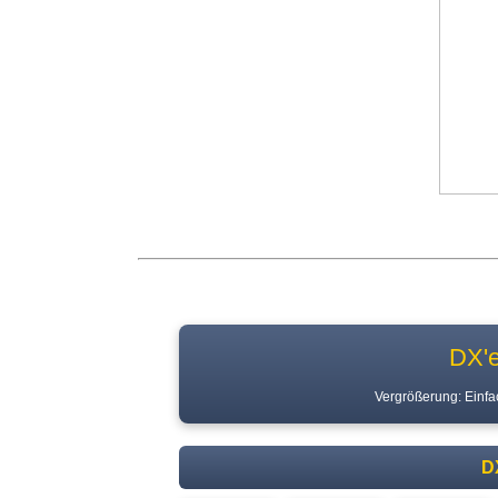
DX'e
Vergrößerung: Einfac
D