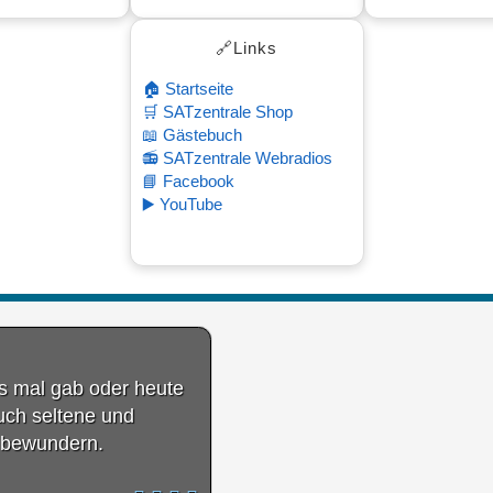
6 11:18
🔗Links
🏠 Startseite
🛒 SATzentrale Shop
📖 Gästebuch
📻 SATzentrale Webradios
📘 Facebook
▶️ YouTube
es mal gab oder heute
auch seltene und
 bewundern.