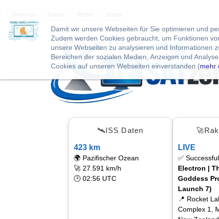
Vorlesen
Pause
Weiter
Stopp
Damit wir unsere Webseiten für Sie optimieren und p
Zudem werden Cookies gebraucht, um Funktionen von 
unsere Webseiten zu analysieren und Informationen 
Bereichen der sozialen Medien, Anzeigen und Analysen
Cookies auf unseren Webseiten einverstanden (
mehr 
🛰ISS Daten
🚀Rak
423 km
LIVE
🌍 Pazifischer Ozean
✅ Successful
🚀 27.591 km/h
Electron | T
🕒 02:56 UTC
Goddess Pro
Launch 7)
📍 Rocket L
Complex 1, M