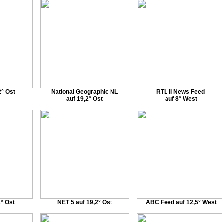
2° Ost
National Geographic NL
RTL II News Feed
auf 19,2° Ost
auf 8° West
2° Ost
NET 5 auf 19,2° Ost
ABC Feed auf 12,5° West