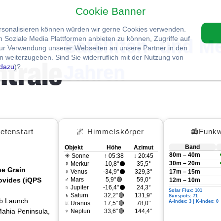
Cookie Banner
ersonalisieren können würden wir gerne Cookies verwenden.
Soziale Media Plattformen anbieten zu können, Zugriffe auf
Satelliten- und M
zur Verwendung unserer Webseiten an unsere Partner in den
 weiterzugeben. Sind Sie widerruflich mit der Nutzung von
Jahren
dazu
)?
etenstart
🌌 Himmelskörper
📻Funkw
Band
Objekt
Höhe
Azimut
80m – 40m
☀ Sonne
↑ 05:38
↓ 20:45
30m – 20m
☿ Merkur
-10,8°⚫
35,5°
he Grain
♀ Venus
-34,9°⚫
329,3°
17m – 15m
vides (iQPS
♂ Mars
5,9°🟢
59,0°
12m – 10m
♃ Jupiter
-16,4°⚫
24,3°
Solar Flux: 101
♄ Saturn
32,2°🟢
131,9°
Sunspots: 71
ab Launch
A-Index: 3 | K-Index: 0
♅ Uranus
17,5°🟢
78,0°
ahia Peninsula,
♆ Neptun
33,6°🟢
144,4°