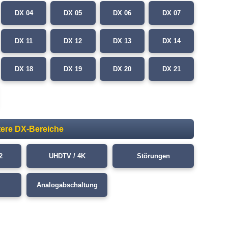
DX 04
DX 05
DX 06
DX 07
DX 11
DX 12
DX 13
DX 14
DX 18
DX 19
DX 20
DX 21
tere DX-Bereiche
2
UHDTV / 4K
Störungen
Analogabschaltung
reenshots kann ein wenig dauern.